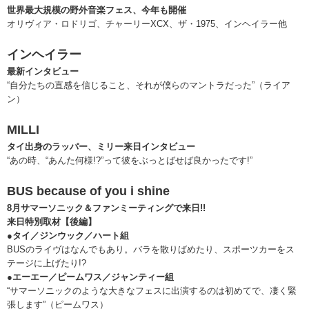
世界最大規模の野外音楽フェス、今年も開催
オリヴィア・ロドリゴ、チャーリーXCX、ザ・1975、インヘイラー他
インヘイラー
最新インタビュー
“自分たちの直感を信じること、それが僕らのマントラだった”（ライア
ン）
MILLI
タイ出身のラッパー、ミリー来日インタビュー
“あの時、“あんた何様!?”って彼をぶっとばせば良かったです!”
BUS because of you i shine
8月サマーソニック＆ファンミーティングで来日!!
来日特別取材【後編】
●タイ／ジンウック／ハート組
BUSのライヴはなんでもあり。バラを散りばめたり、スポーツカーをス
テージに上げたり!?
●エーエー／ピームワス／ジャンティー組
“サマーソニックのような大きなフェスに出演するのは初めてで、凄く緊
張します”（ピームワス）