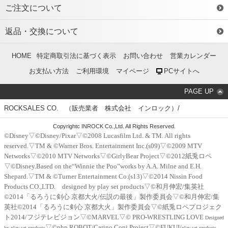
ご注文について
返品・交換について
HOME
特定商取引法に基づく表示
お問い合わせ
営業カレンダー
お支払い方法
ご利用環境
マイページ
PCサイトへ
PAGE UP
ROCKSALES CO. （販売業者 株式会社 インロック）/
Copyrightc INROCK Co.,Ltd. All Rights Reserved.
©Disney▽©Disney/Pixar▽©2008 Lucasfilm Ltd. & TM. All rights
reserved.▽TM & ©Warner Bros. Entertainment Inc.(s09)▽©2009 MTV
Networks▽©2010 MTV Networks▽©GirlyBear Project▽©2012紙兎ロペ
▽©Disney.Based on the“Winnie the Poo”works by A.A. Milne and E.H.
Shepard.▽TM & ©Turner Entertainment Co.(s13)▽©2014 Nissin Food
Products CO.,LTD. designed by play set products▽©和月伸宏/集英社
©2014「るろうに剣心 京都大火/伝説の最後」製作委員会▽©和月伸宏/集
英社©2014「るろうに剣心 京都大火」製作委員会▽©紙兎ロペプロジェク
ト2014/フジテレビジョン▽©MARVEL▽© PRO-WRESTLING LOVE
Designed
▽©php,ROBOT/Carino Coni Project▽©FUKUI/
by play set products
play set products