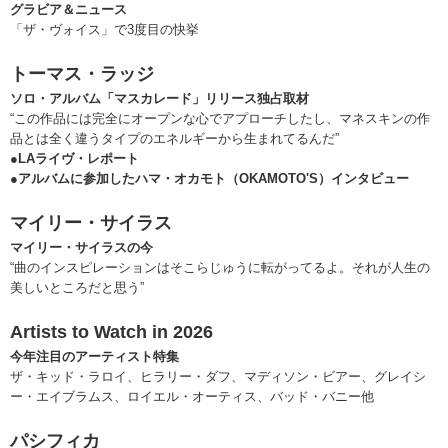
グラビア＆ニュース
「ザ・ヴォイス」で3度目の快挙
トーマス・ラッジ
ソロ・アルバム「マスカレード」リリース独占取材
“この作品には完全にオープンな心でアプローチしたし、マネスキンの作
品とは全く違うタイプのエネルギーから生まれてるんだ”
●LAライヴ・レポート
●アルバムに参加したハマ・オカモト（OKAMOTO'S）インタビュー
マイリー・サイラス
マイリー・サイラスの今
“曲のインスピレーションはそこらじゅうに転がってるよ。それが人生の
美しいところだと思う”
Artists to Watch in 2026
今年注目のアーティスト特集
ザ・キッド・ラロイ、ヒラリー・ダフ、マディソン・ビアー、グレイシ
ー・エイブラムス、ロイエル・オーティス、バッド・バニー他
パシフィカ