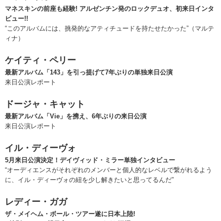
マネスキンの前座も経験! アルゼンチン発のロックデュオ、初来日インタ
ビュー!!
“このアルバムには、挑発的なアティチュードを持たせたかった”（マルテ
ィナ）
ケイティ・ペリー
最新アルバム「143」を引っ提げて7年ぶりの単独来日公演
来日公演レポート
ドージャ・キャット
最新アルバム「Vie」を携え、6年ぶりの来日公演
来日公演レポート
イル・ディーヴォ
5月来日公演決定！デイヴィッド・ミラー単独インタビュー
“オーディエンスがそれぞれのメンバーと個人的なレベルで繋がれるよう
に、イル・ディーヴォの紐を少し解きたいと思ってるんだ”
レディー・ガガ
ザ・メイヘム・ボール・ツアー遂に日本上陸!