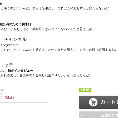
回
とは凄く仲がいいんだ。僕らは兄弟だし、それはこの先もずっと変わらないよ”
独公演のために初来日
ち込むこともあるけど、基本的にはハッピーなバンドだと思う（笑）”
・チャンネル
インタビュー
手にしたことで、みんなを見返すことができたと思うし、もうこれ以上証明するもの
リッチ
のルカ、独占インタビュー
生まれる美しい音楽をできる限り沢山作りたい、そう思ったんだ”
489
円
（税込）