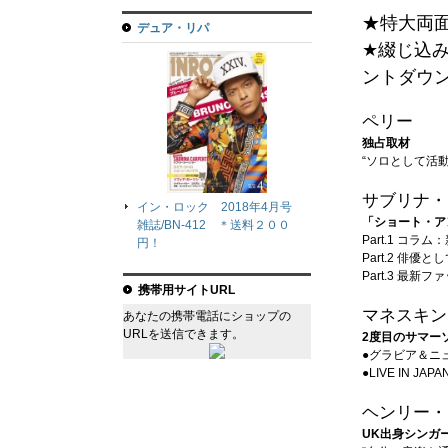
★特大両
デュア・リパ
★綴じ込み
ントダウン
ペリー
独占取材
“ソロとして活
サブリナ・
イン・ロック 2018年4月号
「ショート・ア
雑誌/BN-412 ＊送料２００
Part.1 コ
円！
Part.2 俳
Part.3 最新
携帯用サイトURL
マネスキン
あなたの携帯電話にショップの
URLを送信できます。
2度目のサマーソ
●グラビア＆ニ
●LIVE IN JAPA
ヘンリー・
UK出身シンガ