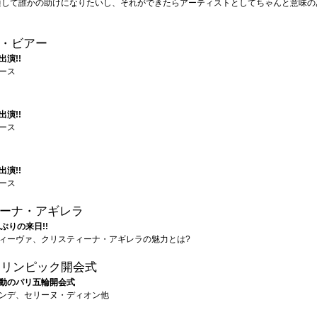
通して誰かの助けになりたいし、それができたらアーティストとしてちゃんと意味の
・ビアー
演!!
ース
演!!
ース
演!!
ース
ーナ・アギレラ
ぶりの来日!!
ィーヴァ、クリスティーナ・アギレラの魅力とは?
4オリンピック開会式
動のパリ五輪開会式
ンデ、セリーヌ・ディオン他