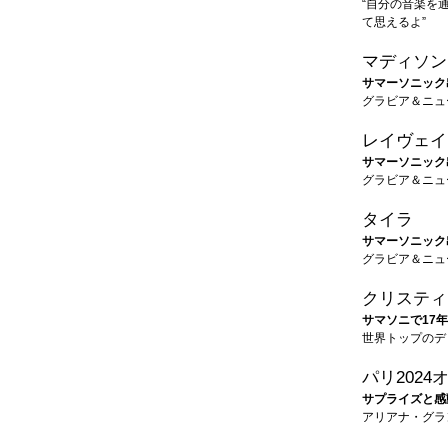
“自分の音楽を
て思えるよ”
マディソン
サマーソニック出
グラビア＆ニュ
レイヴェイ
サマーソニック出
グラビア＆ニュ
タイラ
サマーソニック出
グラビア＆ニュ
クリスティ
サマソニで17年
世界トップのデ
パリ202
サプライズと感
アリアナ・グラ