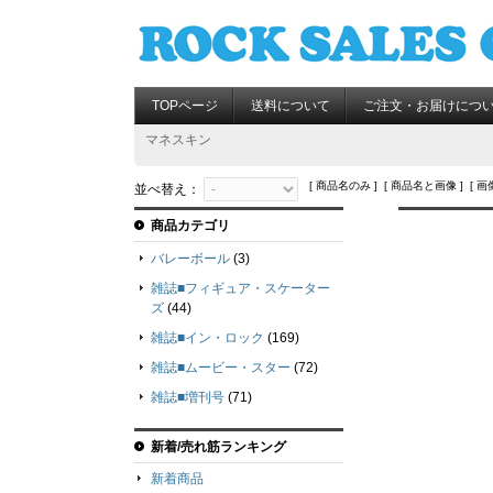
TOPページ
送料について
ご注文・お届けにつ
マネスキン
[ 商品名のみ ] [ 商品名と画像 ] [ 画
並べ替え：
商品カテゴリ
バレーボール
(3)
雑誌■フィギュア・スケーター
ズ
(44)
雑誌■イン・ロック
(169)
雑誌■ムービー・スター
(72)
雑誌■増刊号
(71)
新着/売れ筋ランキング
新着商品