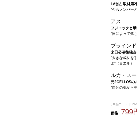
LA独占取材第2
“今もメンバー
アス
フジロックと単
“日によって落
ブラインド
来日公演後独占
“大きな成功を
よ”（ヨエル）
ルカ・スー
元2CELLOS
“自分の魂から
[ 商品コード ] BN-
799
価格