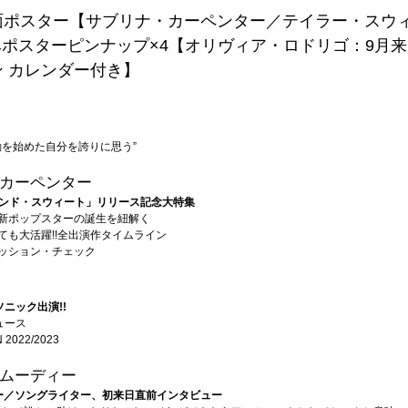
面ポスター【サブリナ・カーペンター／テイラー・スウ
ポスターピンナップ×4【オリヴィア・ロドリゴ：9月来日
 カレンダー付き】
動を始めた自分を誇りに思う”
カーペンター
ンド・スウィート」リリース記念大特集
ラム：新ポップスターの誕生を紐解く
優としても大活躍!!全出演作タイムライン
ファッション・チェック
ニック出演!!
ュース
N 2022/2023
ムーディー
ー／ソングライター、初来日直前インタビュー