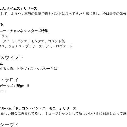
.A. タイムズ」リリース
落して、ようやく本当の意味で僕もバンドに戻ってきたと感じるし、今は最高の気分
0s
ニー・チャンネル スターズ特集
イラス
・アイドル ハンナ・モンタナ」コメント集
メス、ジョナス・ブラザーズ、デミ・ロヴァート
スウィフト
ム
する人物、トラヴィス・ケルシーとは
・ラロイ
ガールズ」配信中!!
ポート
アルバム「ドラゴン・イン・ハーモニー」リリース
な新しい機会に恵まれてるし、ミュージシャンとして新しいレベルに到達したって感
シーヴィ