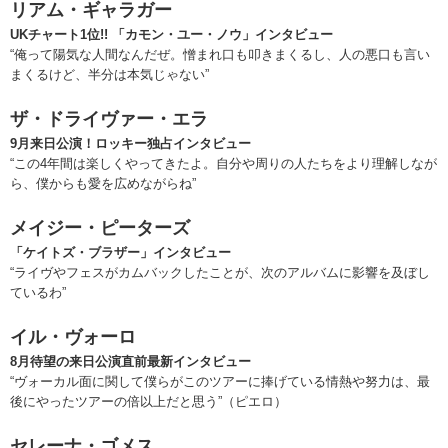
リアム・ギャラガー
UKチャート1位!! 「カモン・ユー・ノウ」インタビュー
“俺って陽気な人間なんだぜ。憎まれ口も叩きまくるし、人の悪口も言い
まくるけど、半分は本気じゃない”
ザ・ドライヴァー・エラ
9月来日公演！ロッキー独占インタビュー
“この4年間は楽しくやってきたよ。自分や周りの人たちをより理解しなが
ら、僕からも愛を広めながらね”
メイジー・ピーターズ
「ケイトズ・ブラザー」インタビュー
“ライヴやフェスがカムバックしたことが、次のアルバムに影響を及ぼし
ているわ”
イル・ヴォーロ
8月待望の来日公演直前最新インタビュー
“ヴォーカル面に関して僕らがこのツアーに捧げている情熱や努力は、最
後にやったツアーの倍以上だと思う”（ピエロ）
セレーナ・ゴメス