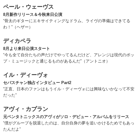
ペール・ウェーヴス
8月新作リリース＆今秋来日公演
“骨太のギターにエキサイティングなドラム、ライヴの準備はできてる
わ！”（ヘザー）
ディカペラ
8月より来日公演スタート
“今も全て自分たちの声だけでやってるんだけど、アレンジは現代のポッ
プ・ミュージックと通じるものがあるんだ”（アントニオ）
イル・ディーヴォ
セバスチャン独占インタビュー Part2
“正直、日本のファンはもうイル・ディーヴォには興味ないかなって不安
だった”
アヴィ・カプラン
元ペンタトニックスのアヴィがソロ・デビュー・アルバムをリリース
“僕がグループを脱退したのは、自分自身の夢を追いかけるためでもあっ
たんだよ”