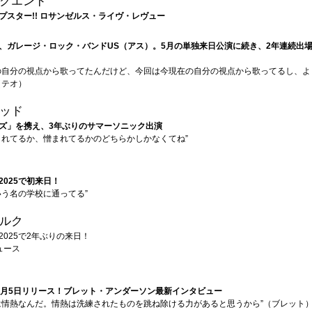
クエンド
プスター!! ロサンゼルス・ライヴ・レヴュー
、ガレージ・ロック・バンドUS（アス）。5月の単独来日公演に続き、2年連続出
の自分の視点から歌ってたんだけど、今回は今現在の自分の視点から歌ってるし、よ
（テオ）
ッド
ズ」を携え、3年ぶりのサマーソニック出演
されてるか、憎まれてるかのどちらかしかなくてね”
025で初来日！
いう名の学校に通ってる”
ルク
025で2年ぶりの来日！
ュース
9月5日リリース！ブレット・アンダーソン最新インタビュー
は情熱なんだ。情熱は洗練されたものを跳ね除ける力があると思うから”（ブレット