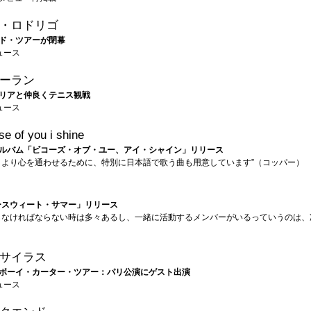
・ロドリゴ
ド・ツアーが閉幕
ュース
ーラン
リアと仲良くテニス観戦
ュース
e of you i shine
ルバム「ビコーズ・オブ・ユー、アイ・シャイン」リリース
とより心を通わせるために、特別に日本語で歌う曲も用意しています”（コッパー）
ースウィート・サマー」リリース
らなければならない時は多々あるし、一緒に活動するメンバーがいるっていうのは、
サイラス
ボーイ・カーター・ツアー：パリ公演にゲスト出演
ュース