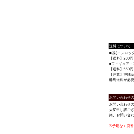
送料について
■(株)インロ
【送料】200円
■フィギュア・
【送料】550円
【注意】沖縄
離島送料が必
お問い合わせ
お問い合わせ
大変申し訳ご
尚、お問い合
※予期なく廃