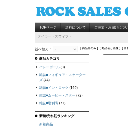
TOPページ
送料について
ご注文・お届けにつ
テイラー・スウィフト
[ 商品名のみ ] [ 商品名と画像 ] [ 画
並べ替え：
商品カテゴリ
バレーボール
(3)
雑誌■フィギュア・スケーター
ズ
(44)
雑誌■イン・ロック
(169)
雑誌■ムービー・スター
(72)
雑誌■増刊号
(71)
新着/売れ筋ランキング
新着商品