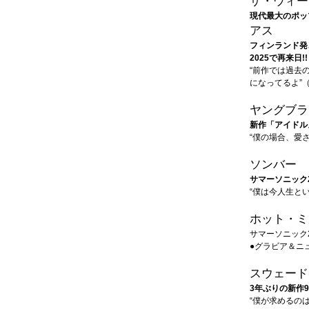
ザ・ウィー
現代最大のポッ
アス
フィンランド発
2025で再来日!!
“前作では過去
になってるよ”
ヤングブラ
新作「アイドル
“僕の場合、愛
ソンバー
サマーソニック2
“僕は今人生と
ホット・ミ
サマーソニック2
●グラビア＆ニ
スウェード
3年ぶりの新作
“僕が求めるの