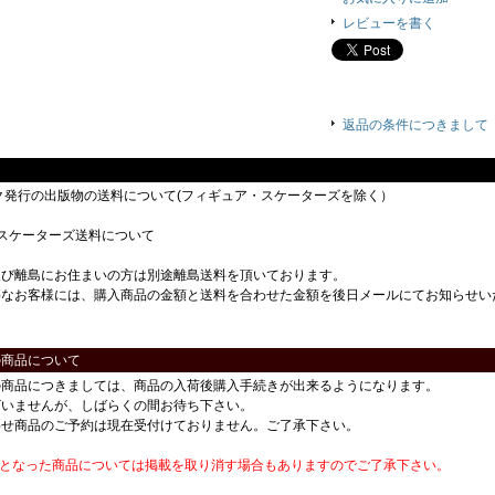
レビューを書く
返品の条件につきまして
ック発行の出版物の送料について(フィギュア・スケーターズを除く）
スケーターズ送料について
及び離島にお住まいの方は別途離島送料を頂いております。
要なお客様には、購入商品の金額と送料を合わせた金額を後日メールにてお知らせい
の商品について
の商品につきましては、商品の入荷後購入手続きが出来るようになります。
ざいませんが、しばらくの間お待ち下さい。
わせ商品のご予約は現在受付けておりません。ご了承下さい。
番となった商品については掲載を取り消す場合もありますのでご了承下さい。