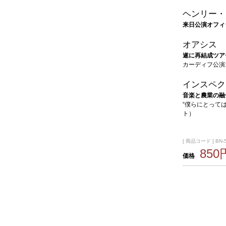
ヘンリー・
来日公演オフィ
オアシス
遂に再結成ツア
カーディフ公演
インスペク
音楽と農業の融
“僕らにとって
ト）
[ 商品コード ] BN-
850
価格