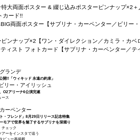
特大両面ポスター & 綴じ込みポスターピンナップ×2
トカード!!
みBIG両面ポスター【サブリナ・カーペンター／ビリー
ーピンナップ×2【ワン・ダイレクション／カミラ・カベ
ーティスト フォトカード【サブリナ・カーペンター／テ
】
グランデ
本公開!!「ウィキッド 永遠の約束」
ビリー・アイリッシュ
、O2アリーナ6公演完遂
ュース
カーペンター
ト・フレンド」8月29日リリース記念特集
ーモアで世界を魅了するサブリナを深堀り
・チェック
ツアーをインスタで追う
ンタビュー再掲載