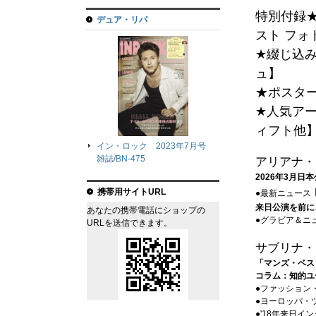
特別付録★
デュア・リパ
スト フォ
★綴じ込
ュ】
★ポスタ
★人気ア
ィフト他
イン・ロック 2023年7月号
雑誌/BN-475
アリアナ・
2026年3月日
携帯用サイトURL
●最新ニュース
来日公演を前に
あなたの携帯電話にショップの
●グラビア＆ニ
URLを送信できます。
サブリナ・
「マンズ・ベス
コラム：知的ユ
●ファッション
●ヨーロッパ・
●'18年来日イ