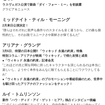
ラスヴェガス公演で新曲「ダイ・フォー・ミー」を初披露
グラビア＆ニュース
ミッドナイト・ティル・モーニング
2月来日公演決定！
“僕らはそれぞれに歌声も曲作りのスタイルも全く違うから、どの曲も個
性的だし、そのお陰でユニークさや新鮮さが保てるんだ”
アリアナ・グランデ
3月6日、待望の日本公開!! 「ウィキッド 永遠の約束」特集
特別コラム : アリアナが映画「ウィキッド」で得た友情と成長
●「ウィキッド 永遠の約束」記者会見
“これほどの光と闇を同時に持ったキャラクターを演じられるのは本当に
楽しいし、ようやく本作をみんなに観てもらえることにワクワクしてる
わ”
●「ウィキッド 永遠の約束」のプロモーションや番組収録のため、世界中
を駆け回ったアリアナのファッションをチェック！
ルイ・トムリンソン
新作「ハウ・ディド・アイ・ゲット・ヒア?」独占インタビュー後編
“このくらいの年齢になってくると、自分自身のこともだいぶ分かってく