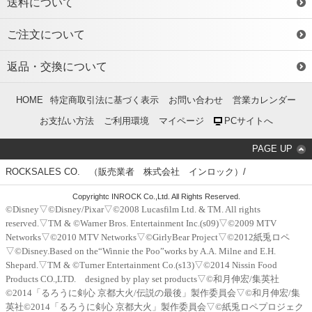
送料について
ご注文について
返品・交換について
HOME
特定商取引法に基づく表示
お問い合わせ
営業カレンダー
お支払い方法
ご利用環境
マイページ
PCサイトへ
PAGE UP
ROCKSALES CO. （販売業者 株式会社 インロック）/
Copyrightc INROCK Co.,Ltd. All Rights Reserved.
©Disney▽©Disney/Pixar▽©2008 Lucasfilm Ltd. & TM. All rights
reserved.▽TM & ©Warner Bros. Entertainment Inc.(s09)▽©2009 MTV
Networks▽©2010 MTV Networks▽©GirlyBear Project▽©2012紙兎ロペ
▽©Disney.Based on the“Winnie the Poo”works by A.A. Milne and E.H.
Shepard.▽TM & ©Turner Entertainment Co.(s13)▽©2014 Nissin Food
Products CO.,LTD. designed by play set products▽©和月伸宏/集英社
©2014「るろうに剣心 京都大火/伝説の最後」製作委員会▽©和月伸宏/集
英社©2014「るろうに剣心 京都大火」製作委員会▽©紙兎ロペプロジェク