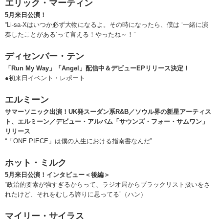
エリック・マーティン
5月来日公演！
“Li-sa-Xはいつか必ず大物になるよ。その時になったら、僕は ‘一緒に演
奏したことがある’って言える！やったね～！”
ディセンバー・テン
「Run My Way」「Angel」配信中＆デビューEPリリース決定！
●初来日イベント・レポート
エルミーン
サマーソニック出演！UK発スーダン系R&B／ソウル界の新星アーティス
ト、エルミーン／デビュー・アルバム「サウンズ・フォー・サムワン」
リリース
“「ONE PIECE」は僕の人生における指南書なんだ”
ホット・ミルク
5月来日公演！インタビュー＜後編＞
“政治的要素が強すぎるからって、ラジオ局からブラックリスト扱いをさ
れたけど、それをむしろ誇りに思ってる”（ハン）
マイリー・サイラス