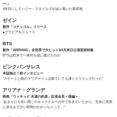
ー.」
4作目にしてハリー・スタイルズが辿り着いた新境地
ゼイン
新作「コナッコル」リリース
●グラビア＆ニュース
BTS
新作「ARIRANG」全世界で大ヒット&4月来日公演直前特集
BTSは欧米で一体何を成し遂げたのか
ピンクパンサレス
本誌独占！初インタビュー
“スケートと曲のマリアージュは観ていても凄くスリリングだった”
アリアナ・グランデ
映画「ウィキッド 永遠の約束」記者会見＜後編＞
“あまりにも長い間このキャラクターの中で生きていたから、完全に現実
に戻るまで少し時間がかかっちゃって…”