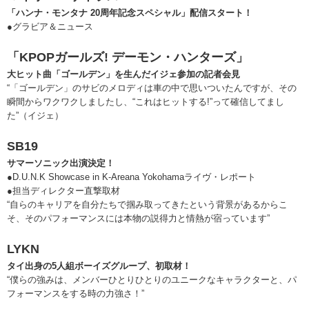
「ハンナ・モンタナ 20周年記念スペシャル」配信スタート！
●グラビア＆ニュース
「KPOPガールズ! デーモン・ハンターズ」
大ヒット曲「ゴールデン」を生んだイジェ参加の記者会見
“「ゴールデン」のサビのメロディは車の中で思いついたんですが、その
瞬間からワクワクしましたし、“これはヒットする!”って確信してまし
た”（イジェ）
SB19
サマーソニック出演決定！
●D.U.N.K Showcase in K-Areana Yokohamaライヴ・レポート
●担当ディレクター直撃取材
“自らのキャリアを自分たちで掴み取ってきたという背景があるからこ
そ、そのパフォーマンスには本物の説得力と情熱が宿っています”
LYKN
タイ出身の5人組ボーイズグループ、初取材！
“僕らの強みは、メンバーひとりひとりのユニークなキャラクターと、パ
フォーマンスをする時の力強さ！”