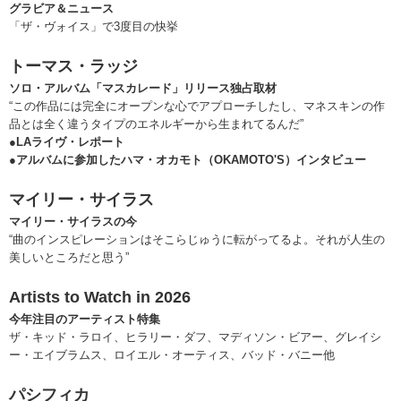
グラビア＆ニュース
「ザ・ヴォイス」で3度目の快挙
トーマス・ラッジ
ソロ・アルバム「マスカレード」リリース独占取材
“この作品には完全にオープンな心でアプローチしたし、マネスキンの作
品とは全く違うタイプのエネルギーから生まれてるんだ”
●LAライヴ・レポート
●アルバムに参加したハマ・オカモト（OKAMOTO'S）インタビュー
マイリー・サイラス
マイリー・サイラスの今
“曲のインスピレーションはそこらじゅうに転がってるよ。それが人生の
美しいところだと思う”
Artists to Watch in 2026
今年注目のアーティスト特集
ザ・キッド・ラロイ、ヒラリー・ダフ、マディソン・ビアー、グレイシ
ー・エイブラムス、ロイエル・オーティス、バッド・バニー他
パシフィカ