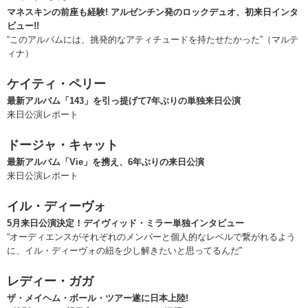
マネスキンの前座も経験! アルゼンチン発のロックデュオ、初来日インタ
ビュー!!
“このアルバムには、挑発的なアティチュードを持たせたかった”（マルテ
ィナ）
ケイティ・ペリー
最新アルバム「143」を引っ提げて7年ぶりの単独来日公演
来日公演レポート
ドージャ・キャット
最新アルバム「Vie」を携え、6年ぶりの来日公演
来日公演レポート
イル・ディーヴォ
5月来日公演決定！デイヴィッド・ミラー単独インタビュー
“オーディエンスがそれぞれのメンバーと個人的なレベルで繋がれるよう
に、イル・ディーヴォの紐を少し解きたいと思ってるんだ”
レディー・ガガ
ザ・メイヘム・ボール・ツアー遂に日本上陸!