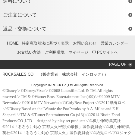
送料について
ご注文について
返品・交換について
HOME
特定商取引法に基づく表示
お問い合わせ
営業カレンダー
お支払い方法
ご利用環境
マイページ
PCサイトへ
PAGE UP
ROCKSALES CO. （販売業者 株式会社 インロック）/
Copyrightc INROCK Co.,Ltd. All Rights Reserved.
©Disney▽©Disney/Pixar▽©2008 Lucasfilm Ltd. & TM. All rights
reserved.▽TM & ©Warner Bros. Entertainment Inc.(s09)▽©2009 MTV
Networks▽©2010 MTV Networks▽©GirlyBear Project▽©2012紙兎ロペ
▽©Disney.Based on the“Winnie the Poo”works by A.A. Milne and E.H.
Shepard.▽TM & ©Turner Entertainment Co.(s13)▽©2014 Nissin Food
Products CO.,LTD. designed by play set products▽©和月伸宏/集英社
©2014「るろうに剣心 京都大火/伝説の最後」製作委員会▽©和月伸宏/集
英社©2014「るろうに剣心 京都大火」製作委員会▽©紙兎ロペプロジェク