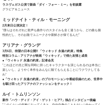
ラスヴェガス公演で新曲「ダイ・フォー・ミー」を初披露
グラビア＆ニュース
ミッドナイト・ティル・モーニング
2月来日公演決定！
“僕らはそれぞれに歌声も曲作りのスタイルも全く違うから、どの曲も個
性的だし、そのお陰でユニークさや新鮮さが保てるんだ”
アリアナ・グランデ
3月6日、待望の日本公開!! 「ウィキッド 永遠の約束」特集
特別コラム : アリアナが映画「ウィキッド」で得た友情と成長
●「ウィキッド 永遠の約束」記者会見
“これほどの光と闇を同時に持ったキャラクターを演じられるのは本当に
楽しいし、ようやく本作をみんなに観てもらえることにワクワクしてる
わ”
●「ウィキッド 永遠の約束」のプロモーションや番組収録のため、世界中
を駆け回ったアリアナのファッションをチェック！
ルイ・トムリンソン
新作「ハウ・ディド・アイ・ゲット・ヒア?」独占インタビュー後編
“このくらいの年齢になってくると、自分自身のこともだいぶ分かってく