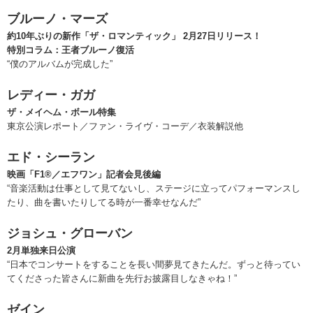
ブルーノ・マーズ
約10年ぶりの新作「ザ・ロマンティック」 2月27日リリース！
特別コラム：王者ブルーノ復活
“僕のアルバムが完成した”
レディー・ガガ
ザ・メイヘム・ボール特集
東京公演レポート／ファン・ライヴ・コーデ／衣装解説他
エド・シーラン
映画「F1®／エフワン」記者会見後編
“音楽活動は仕事として見てないし、ステージに立ってパフォーマンスし
たり、曲を書いたりしてる時が一番幸せなんだ”
ジョシュ・グローバン
2月単独来日公演
“日本でコンサートをすることを長い間夢見てきたんだ。ずっと待ってい
てくださった皆さんに新曲を先行お披露目しなきゃね！”
ゼイン