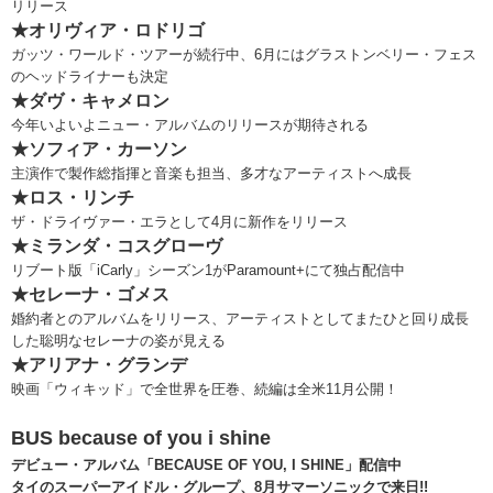
リリース
★オリヴィア・ロドリゴ
ガッツ・ワールド・ツアーが続行中、6月にはグラストンベリー・フェス
のヘッドライナーも決定
★ダヴ・キャメロン
今年いよいよニュー・アルバムのリリースが期待される
★ソフィア・カーソン
主演作で製作総指揮と音楽も担当、多才なアーティストへ成長
★ロス・リンチ
ザ・ドライヴァー・エラとして4月に新作をリリース
★ミランダ・コスグローヴ
リブート版「iCarly」シーズン1がParamount+にて独占配信中
★セレーナ・ゴメス
婚約者とのアルバムをリリース、アーティストとしてまたひと回り成長
した聡明なセレーナの姿が見える
★アリアナ・グランデ
映画「ウィキッド」で全世界を圧巻、続編は全米11月公開！
BUS because of you i shine
デビュー・アルバム「BECAUSE OF YOU, I SHINE」配信中
タイのスーパーアイドル・グループ、8月サマーソニックで来日!!