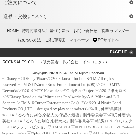
ご注文について
返品・交換について
HOME
特定商取引法に基づく表示
お問い合わせ
営業カレンダー
お支払い方法
ご利用環境
マイページ
PCサイトへ
PAGE UP
ROCKSALES CO. （販売業者 株式会社 インロック）/
Copyrightc INROCK Co.,Ltd. All Rights Reserved.
©Disney▽©Disney/Pixar▽©2008 Lucasfilm Ltd. & TM. All rights
reserved.▽TM & ©Warner Bros. Entertainment Inc.(s09)▽©2009 MTV
Networks▽©2010 MTV Networks▽©GirlyBear Project▽©2012紙兎ロペ
▽©Disney.Based on the“Winnie the Poo”works by A.A. Milne and E.H.
Shepard.▽TM & ©Turner Entertainment Co.(s13)▽©2014 Nissin Food
Products CO.,LTD. designed by play set products▽©和月伸宏/集英社
©2014「るろうに剣心 京都大火/伝説の最後」製作委員会▽©和月伸宏/集
英社©2014「るろうに剣心 京都大火」製作委員会▽©紙兎ロペプロジェク
ト2014/フジテレビジョン▽©MARVEL▽© PRO-WRESTLING LOVE
Designed
▽©php,ROBOT/Carino Coni Project▽©FUKUI/
by play set products
play set products