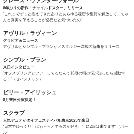
グレース・ヴァンダーウォール
8年ぶりの新作「チャイルドスター」リリース
“これまでずっと抱えてきたありとあらゆる秘密や重荷を解放して、ちゃ
んと真実を伝えることが必要だと気づいたの”
アヴリル・ラヴィーン
グラビア＆ニュース
アヴリルとシンプル・プランがノスタルジー満載の新曲をリリース
シンプル・プラン
来日インタビュー
“オフスプリングとツアーしてるなんて16歳の頃の僕が知ったら感動す
る！”（セバスチャン）
ビリー・アイリッシュ
8月来日公演決定！
スクラブ
人気デュオがタイフェスティバル東京2025で来日
“日本でゆっくり、ぼぉ～っとするのが好き、年に2回は来てます”（ボー
ル）