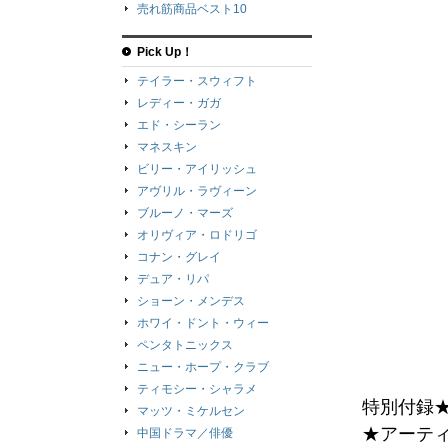
売れ筋商品ベスト10
Pick Up！
テイラー・スウィフト
レディー・ガガ
エド・シーラン
マネスキン
ビリー・アイリッシュ
アヴリル・ラヴィーン
ブルーノ・マーズ
オリヴィア・ロドリゴ
コナン・グレイ
デュア・リパ
ショーン・メンデス
ホワイ・ドント・ウィー
ペンタトニックス
ニュー・ホープ・クラブ
ティモシー・シャラメ
特別付録★
マッツ・ミケルセン
★アーテ
中国ドラマ／俳優