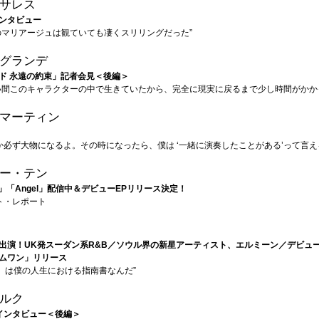
サレス
ンタビュー
のマリアージュは観ていても凄くスリリングだった”
グランデ
ド 永遠の約束」記者会見＜後編＞
い間このキャラクターの中で生きていたから、完全に現実に戻るまで少し時間がかか
マーティン
はいつか必ず大物になるよ。その時になったら、僕は ‘一緒に演奏したことがある’って言
ー・テン
Way」「Angel」配信中＆デビューEPリリース決定！
ト・レポート
出演！UK発スーダン系R&B／ソウル界の新星アーティスト、エルミーン／デビュ
ムワン」リリース
ECE」は僕の人生における指南書なんだ”
ルク
インタビュー＜後編＞