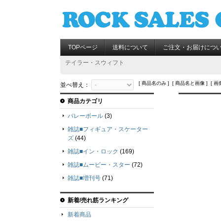
TOPページ
送料について
ご注文・お届けにつ
テイラー・スウィフト
[ 商品名のみ ] [ 商品名と画像 ] [ 画
並べ替え：
商品カテゴリ
バレーボール
(3)
雑誌■フィギュア・スケーター
ズ
(44)
雑誌■イン・ロック
(169)
雑誌■ムービー・スター
(72)
雑誌■増刊号
(71)
新着/売れ筋ランキング
新着商品