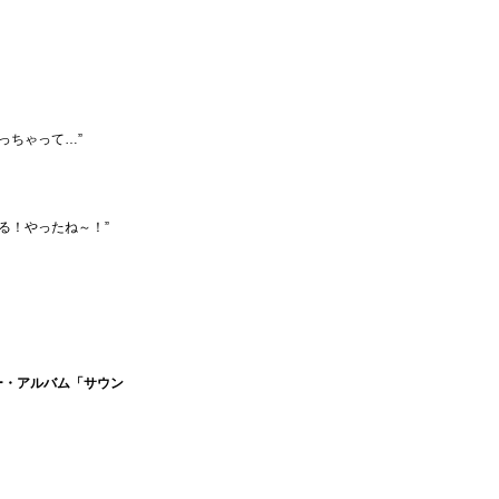
っちゃって…”
える！やったね～！”
ー・アルバム「サウン