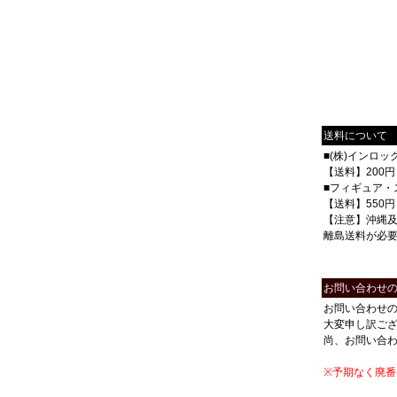
送料について
■(株)インロ
【送料】200円
■フィギュア・
【送料】550円
【注意】沖縄
離島送料が必
お問い合わせ
お問い合わせ
大変申し訳ご
尚、お問い合
※予期なく廃