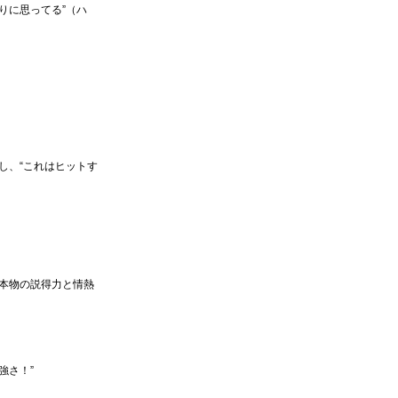
りに思ってる”（ハ
し、“これはヒットす
本物の説得力と情熱
強さ！”