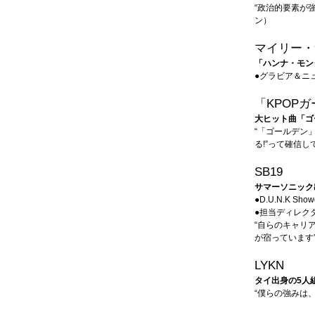
“政治的要素が
ン）
マイリー・
「ハンナ・モン
●グラビア＆ニ
「KPOP
大ヒット曲「ゴ
“「ゴールデン
る!”って確信し
SB19
サマーソニック
●D.U.N.K Sh
●担当ディレク
“自らのキャリ
が宿っています
LYKN
タイ出身の5人
“僕らの強みは