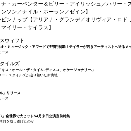
リナ・カーペンター＆ビリー・アイリッシュ／ハリー・
リンソン／ナイル・ホーラン／ゼイン】
ーピンナップ【アリアナ・グランデ／オリヴィア・ロド
／マイリー・サイラス】
スウィフト
ィオ・ミュージック・アワードで7部門制覇！テイラーが若きアーティストへ送るメ
ュース
タイルズ
「キス・オール・ザ・タイム. ディスコ、オケージョナリー.」
リー・スタイルズが辿り着いた新境地
ル」リリース
ュース
ANG」全世界で大ヒット&4月来日公演直前特集
一体何を成し遂げたのか