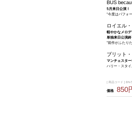
BUS becaus
5月来日公演！
“今度はパフォ
ロイエル・
軽やかなメロデ
単独来日公演終了
“前作がふたり
ブリット・
マンチェスター
ハリー・スタイ
[ 商品コード ] BN-
850
価格