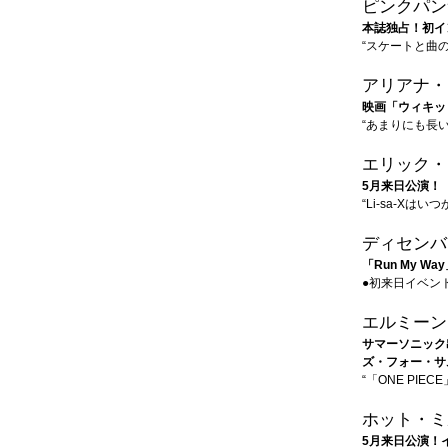
ピンクパン
本誌独占！初イ
“スケートと曲
アリアナ・
映画「ウィキッ
“あまりにも長
エリック・
5月来日公演！
“Li-sa-X
ディセンバ
「Run My 
●初来日イベン
エルミーン
サマーソニック
ズ・フォー・サ
“「ONE PI
ホット・ミ
5月来日公演！