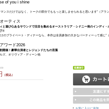
e of you i shine
ーマンスだけではなく、トークの部分でももっと楽しませられると思います”（アラ
オーティス
ィと遊び心あるサウンドで注目を集めるオーストラリア・シドニー発のインディ・
!!
だけのプライベート・ディナーなら、本作は全員参加の大きなパーティーって感じ”
アワード2026
初開催！豪華出演者とレジェンドたちの言葉
ルズ、オリヴィア・ディーン他
509
円
（税込）
お気に入りに追加