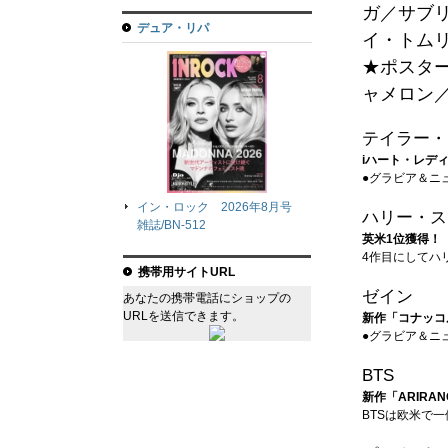
ガ／サブ
デュア・リパ
イ・トム
★ポスタ
ャメロン
テイラー・
iハート・レデ
●グラビア＆ニ
イン・ロック 2026年8月号
ハリー・ス
雑誌/BN-512
英米1位獲得！
4作目にしてハ
携帯用サイトURL
ゼイン
あなたの携帯電話にショップの
URLを送信できます。
新作「コナッコ
●グラビア＆ニ
BTS
新作「ARIR
BTSは欧米で