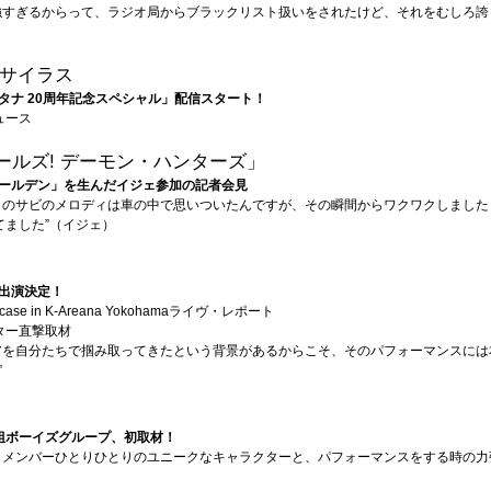
強すぎるからって、ラジオ局からブラックリスト扱いをされたけど、それをむしろ誇
サイラス
タナ 20周年記念スペシャル」配信スタート！
ュース
ガールズ! デーモン・ハンターズ」
ールデン」を生んだイジェ参加の記者会見
」のサビのメロディは車の中で思いついたんですが、その瞬間からワクワクしました
てました”（イジェ）
出演決定！
owcase in K-Areana Yokohamaライヴ・レポート
ター直撃取材
アを自分たちで掴み取ってきたという背景があるからこそ、そのパフォーマンスには
”
組ボーイズグループ、初取材！
、メンバーひとりひとりのユニークなキャラクターと、パフォーマンスをする時の力