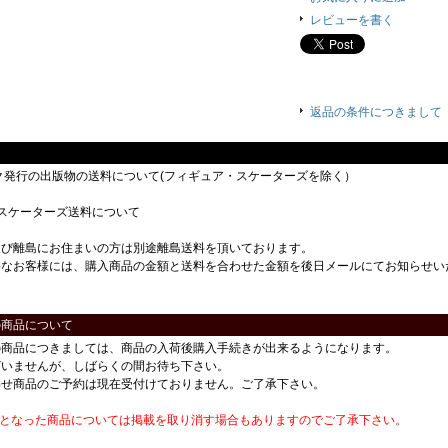
レビューを書く
返品の条件につきまして
ック発行の出版物の送料について(フィギュア・スケーターズを除く）
スケーターズ送料について
及び離島にお住まいの方は別途離島送料を頂いております。
要なお客様には、購入商品の金額と送料を合わせた金額を後日メールにてお知らせい
の商品について
の商品につきましては、商品の入荷後購入手続きが出来るようになります。
ざいませんが、しばらくの間お待ち下さい。
わせ商品のご予約は現在受付けておりません。ご了承下さい。
番となった商品については掲載を取り消す場合もありますのでご了承下さい。