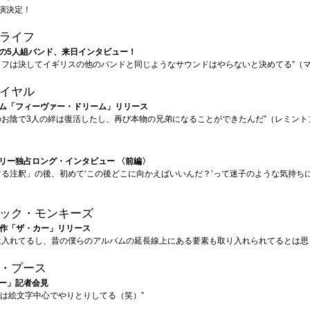
公演決定！
ライフ
の5人組バンド、来日インタビュー！
イフは決してイギリスの他のバンドと同じようなサウンドはやらないと決めてる”（
イヤル
ム「フィーヴァー・ドリーム」リリース
のお陰で3人の絆は復活したし、再び本物の兄弟になることができたんだ”（レミント
リー独占ロング・インタビュー 〈前編〉
する注釈」の後、初めて‘この後どこに向かえばいいんだ？’って迷子のような気持ち
ック・モンキーズ
 新作「ザ・カー」リリース
は入れてるし、昔の僕らのアルバムの延長線上にある要素も取り入れられてるとは思
・プース
ー」記者会見
OKとは絵文字中心でやりとりしてる（笑）”