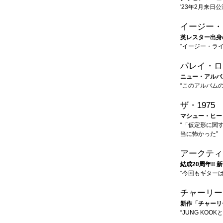
'23年2月来日
イージー・
英レスター出身
“イージー・ラ
パレイ・ロ
ニュー・アルバ
“このアルバム
ザ・1975
マシュー・ヒー
“「仮定形に関
当に怖かった”
アークティ
結成20周年!!
“今回もギター
チャーリー
新作「チャーリ
“JUNG KO