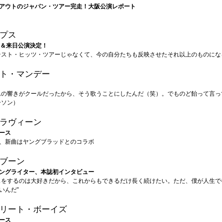
アウトのジャパン・ツアー完走！大阪公演レポート
プス
年＆来日公演決定！
テスト・ヒッツ・ツアーじゃなくて、今の自分たちも反映させたそれ以上のものにな
ト・マンデー
ムの響きがクールだったから、そう歌うことにしたんだ（笑）。でものど飴って言っ
ーソン）
ラヴィーン
ース
、新曲はヤングブラッドとのコラボ
ブーン
ングライター、本誌初インタビュー
スをするのは大好きだから、これからもできるだけ長く続けたい。ただ、僕が人生で
いんだ”
リート・ボーイズ
ース