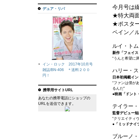
今月号は綴
デュア・リパ
★特大両
★ポスタ
ペイン／
ルイ・トム
新作「フェイス
“うんと希望に
イン・ロック 2017年10月号
ハリー・ス
雑誌/BN-406 ＊送料２００
円！
日本初掲載イン
“ファンは僕が
るんだ”
携帯用サイトURL
●映画「ドント
あなたの携帯電話にショップの
URLを送信できます。
テイラー・
監督デビュー短
“クリエイティ
●「ミッドナイ
ブルーノ・