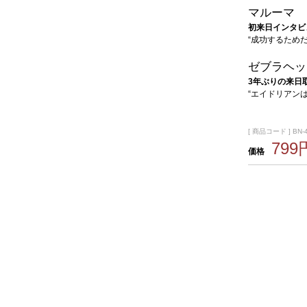
マルーマ
初来日インタビ
“成功するため
ゼブラヘッ
3年ぶりの来日
“エイドリアン
[ 商品コード ] BN-
799
価格