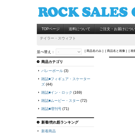
TOPページ
送料について
ご注文・お届けにつ
テイラー・スウィフト
[ 商品名のみ ] [ 商品名と画像 ] [ 画
並べ替え：
商品カテゴリ
バレーボール
(3)
雑誌■フィギュア・スケーター
ズ
(44)
雑誌■イン・ロック
(169)
雑誌■ムービー・スター
(72)
雑誌■増刊号
(71)
新着/売れ筋ランキング
新着商品