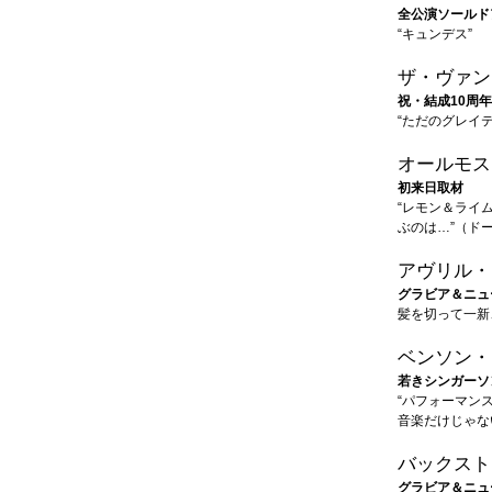
全公演ソールド
“キュンデス”
ザ・ヴァン
祝・結成10周
“ただのグレイ
オールモス
初来日取材
“レモン＆ライ
ぶのは…”（ド
アヴリル・
グラビア＆ニュ
髪を切って一新
ベンソン・
若きシンガーソ
“パフォーマン
音楽だけじゃな
バックスト
グラビア＆ニュ