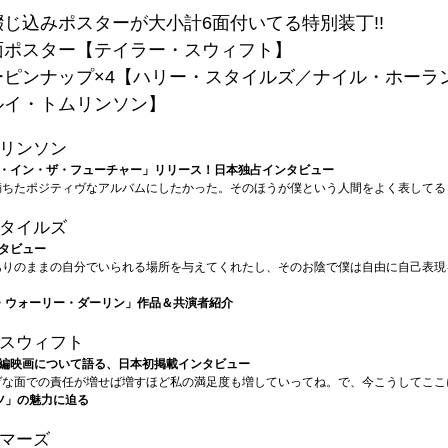
じ込みポスターが大小計6面付いてる特別装丁!!
面ポスター【テイラー・スウィフト】
ーピンナップ×4【ハリー・スタイルズ／ナイル・ホーラ
ルイ・トムリンソン】
リンソン
・イン・ザ・フューチャー」リリース！日本独占インタビュー
満ちたポジティヴなアルバムにしたかった。そのほうが僕という人間をよく表してる
タイルズ
タビュー
ありのままの自分でいられる場所を与えてくれたし、そのお陰で僕は自由に自己表現
・ウォーリー・ダーリン」作品＆共演者紹介
スウィフト
編映画について語る、日本初掲載インタビュー
ヴな面での責任が増せば増すほど私の満足度も増していってね。で、今こうしてここ
ツ」の魅力に迫る
マーズ