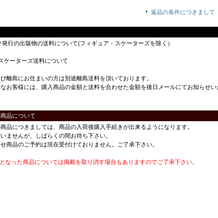
返品の条件につきまして
ック発行の出版物の送料について(フィギュア・スケーターズを除く）
スケーターズ送料について
及び離島にお住まいの方は別途離島送料を頂いております。
要なお客様には、購入商品の金額と送料を合わせた金額を後日メールにてお知らせい
の商品について
の商品につきましては、商品の入荷後購入手続きが出来るようになります。
ざいませんが、しばらくの間お待ち下さい。
わせ商品のご予約は現在受付けておりません。ご了承下さい。
番となった商品については掲載を取り消す場合もありますのでご了承下さい。