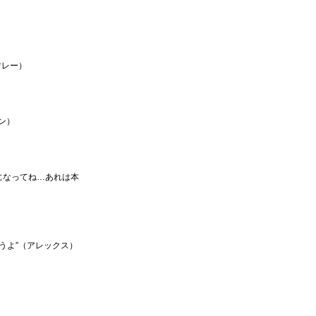
マレー）
ン）
になってね…あれは本
うよ”（アレックス）