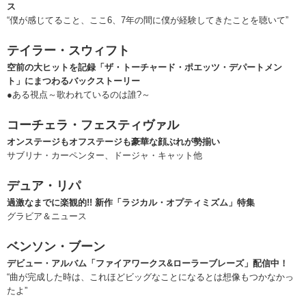
ス
“僕が感じてること、ここ6、7年の間に僕が経験してきたことを聴いて”
テイラー・スウィフト
空前の大ヒットを記録「ザ・トーチャード・ポエッツ・デパートメン
ト」にまつわるバックストーリー
●ある視点～歌われているのは誰?～
コーチェラ・フェスティヴァル
オンステージもオフステージも豪華な顔ぶれが勢揃い
サブリナ・カーペンター、ドージャ・キャット他
デュア・リパ
過激なまでに楽観的!! 新作「ラジカル・オプティミズム」特集
グラビア＆ニュース
ベンソン・ブーン
デビュー・アルバム「ファイアワークス&ローラーブレーズ」配信中！
“曲が完成した時は、これほどビッグなことになるとは想像もつかなかっ
たよ”