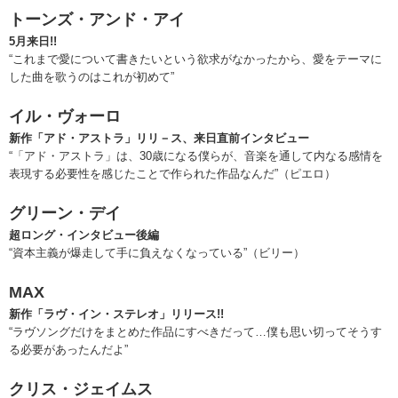
トーンズ・アンド・アイ
5月来日!!
“これまで愛について書きたいという欲求がなかったから、愛をテーマに
した曲を歌うのはこれが初めて”
イル・ヴォーロ
新作「アド・アストラ」リリ－ス、来日直前インタビュー
“「アド・アストラ」は、30歳になる僕らが、音楽を通して内なる感情を
表現する必要性を感じたことで作られた作品なんだ”（ピエロ）
グリーン・デイ
超ロング・インタビュー後編
“資本主義が爆走して手に負えなくなっている”（ビリー）
MAX
新作「ラヴ・イン・ステレオ」リリース!!
“ラヴソングだけをまとめた作品にすべきだって…僕も思い切ってそうす
る必要があったんだよ”
クリス・ジェイムス