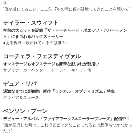
ス
“僕が感じてること、ここ6、7年の間に僕が経験してきたことを聴いて”
テイラー・スウィフト
空前の大ヒットを記録「ザ・トーチャード・ポエッツ・デパートメン
ト」にまつわるバックストーリー
●ある視点～歌われているのは誰?～
コーチェラ・フェスティヴァル
オンステージもオフステージも豪華な顔ぶれが勢揃い
サブリナ・カーペンター、ドージャ・キャット他
デュア・リパ
過激なまでに楽観的!! 新作「ラジカル・オプティミズム」特集
グラビア＆ニュース
ベンソン・ブーン
デビュー・アルバム「ファイアワークス&ローラーブレーズ」配信中！
“曲が完成した時は、これほどビッグなことになるとは想像もつかなかっ
たよ”