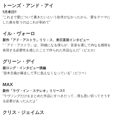
トーンズ・アンド・アイ
5月来日!!
“これまで愛について書きたいという欲求がなかったから、愛をテーマに
した曲を歌うのはこれが初めて”
イル・ヴォーロ
新作「アド・アストラ」リリ－ス、来日直前インタビュー
“「アド・アストラ」は、30歳になる僕らが、音楽を通して内なる感情を
表現する必要性を感じたことで作られた作品なんだ”（ピエロ）
グリーン・デイ
超ロング・インタビュー後編
“資本主義が爆走して手に負えなくなっている”（ビリー）
MAX
新作「ラヴ・イン・ステレオ」リリース!!
“ラヴソングだけをまとめた作品にすべきだって…僕も思い切ってそうす
る必要があったんだよ”
クリス・ジェイムス