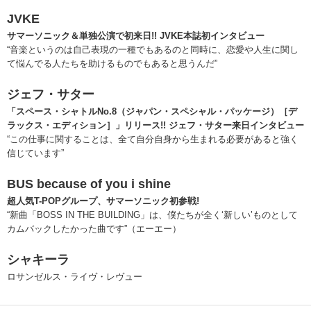
JVKE
サマーソニック＆単独公演で初来日!! JVKE本誌初インタビュー
“音楽というのは自己表現の一種でもあるのと同時に、恋愛や人生に関し
て悩んでる人たちを助けるものでもあると思うんだ”
ジェフ・サター
「スペース・シャトルNo.8（ジャパン・スペシャル・パッケージ）［デ
ラックス・エディション］」リリース!! ジェフ・サター来日インタビュー
“この仕事に関することは、全て自分自身から生まれる必要があると強く
信じています”
BUS because of you i shine
超人気T-POPグループ、サマーソニック初参戦!
“新曲「BOSS IN THE BUILDING」は、僕たちが全く‘新しい’ものとして
カムバックしたかった曲です”（エーエー）
シャキーラ
ロサンゼルス・ライヴ・レヴュー