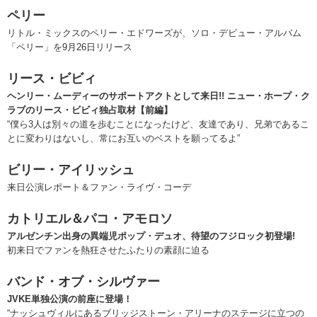
ペリー
リトル・ミックスのペリー・エドワーズが、ソロ・デビュー・アルバム
「ペリー」を9月26日リリース
リース・ビビィ
ヘンリー・ムーディーのサポートアクトとして来日!! ニュー・ホープ・ク
ラブのリース・ビビィ独占取材【前編】
“僕ら3人は別々の道を歩むことになったけど、友達であり、兄弟であるこ
とに変わりはないし、常にお互いのベストを願ってるよ”
ビリー・アイリッシュ
来日公演レポート＆ファン・ライヴ・コーデ
カトリエル＆パコ・アモロソ
アルゼンチン出身の異端児ポップ・デュオ、待望のフジロック初登場!
初来日でファンを熱狂させたふたりの素顔に迫る
バンド・オブ・シルヴァー
JVKE単独公演の前座に登場！
“ナッシュヴィルにあるブリッジストーン・アリーナのステージに立つの