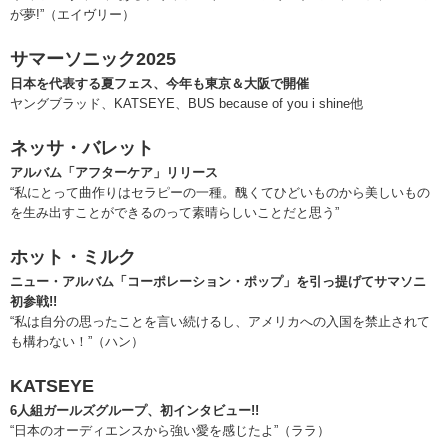
が夢!”（エイヴリー）
サマーソニック2025
日本を代表する夏フェス、今年も東京＆大阪で開催
ヤングブラッド、KATSEYE、BUS because of you i shine他
ネッサ・バレット
アルバム「アフターケア」リリース
“私にとって曲作りはセラピーの一種。醜くてひどいものから美しいもの
を生み出すことができるのって素晴らしいことだと思う”
ホット・ミルク
ニュー・アルバム「コーポレーション・ポップ」を引っ提げてサマソニ
初参戦!!
“私は自分の思ったことを言い続けるし、アメリカへの入国を禁止されて
も構わない！”（ハン）
KATSEYE
6人組ガールズグループ、初インタビュー!!
“日本のオーディエンスから強い愛を感じたよ”（ララ）