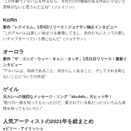
“この年齢でアルバムを作るなら、それだけの価値がある作品じゃないと
意味がないと思うんだよね”（ジェイソン）
KoЯn
新作「レクイエム」2月4日リリース！ジョナサン独占インタビュー
“このアルバムは新しい始まりを象徴してるし、自分たちにとっての新し
いチャプターっていう感じなんだ”（ジョナサン）
オーロラ
新作「ザ・ゴッズ・ウィー・キャン・タッチ」1月21日リリース！最新イ
ンタビュー
“アルバムは、自由であること、自分らしくあること、そしてそれを恥じ
ないことについての作品”
ゲイル
元カレへの強烈なメッセージ・ソング「abcdefu」大ヒット中！
“怒りの一面を知ってもらったけど、愛されている私だったりいろんな表
情を知ってもらいたい”
人気アーティストの2021年を総まとめ
●ビリー・アイリッシュ