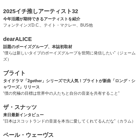
2025イチ推しアーティスト32
今年活躍が期待できるアーティストを紹介
フォンテインズD.C.、テイト・マクレー、BUS他
dearALICE
話題のボーイズグループ、本誌初取材
“僕らは新しいタイプのボーイズグループを世間に発信したい”（ジェーム
ズ）
ブライト
タイドラマ「2gether」シリーズで大人気！ブライトが新曲「ロング・シ
ャワーズ」リリース
“僕の究極の目標は世界中の人たちと自分の音楽を共有すること”
ザ・スナッツ
来日最新インタビュー
“日本はスコットランドの音楽を本当に愛してくれてるんだな”（カラム）
ペール・ウェーヴス