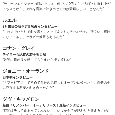
“ティーンエイジャーの頭の中じゃ、何でも10倍くらい大げさに膨れ上が
っちゃうから、それを音楽で吐き出せるのは素晴らしいことなんだ”
ルエル
9月来日公演予定!! 独占インタビュー
“これまでひとりで曲を書くことってあまりなかったから、凄くいい経験
になってるし、セラピー効果もあるんだ”
コナン・グレイ
テイラーも絶賛の若手実力派
“歌詞に繋がりを感じてもらえたら凄く嬉しい”
ジョニー・オーランド
日本初インタビュー
“「フォビアス」で初めて自分の気持ちをオープンに歌ったし、自分の中
に存在する悪魔と向き合ったんだ”
ダヴ・キャメロン
新曲「リメンバー・ミー」リリース！最新インタビュー
“時間は決して止まってくれないし、いつか全てが終わりを迎える。だか