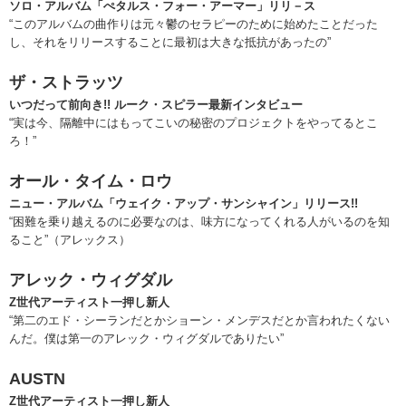
ソロ・アルバム「ぺタルス・フォー・アーマー」リリ－ス
“このアルバムの曲作りは元々鬱のセラピーのために始めたことだった
し、それをリリースすることに最初は大きな抵抗があったの”
ザ・ストラッツ
いつだって前向き!! ルーク・スピラー最新インタビュー
“実は今、隔離中にはもってこいの秘密のプロジェクトをやってるとこ
ろ！”
オール・タイム・ロウ
ニュー・アルバム「ウェイク・アップ・サンシャイン」リリース!!
“困難を乗り越えるのに必要なのは、味方になってくれる人がいるのを知
ること”（アレックス）
アレック・ウィグダル
Z世代アーティスト一押し新人
“第二のエド・シーランだとかショーン・メンデスだとか言われたくない
んだ。僕は第一のアレック・ウィグダルでありたい”
AUSTN
Z世代アーティスト一押し新人