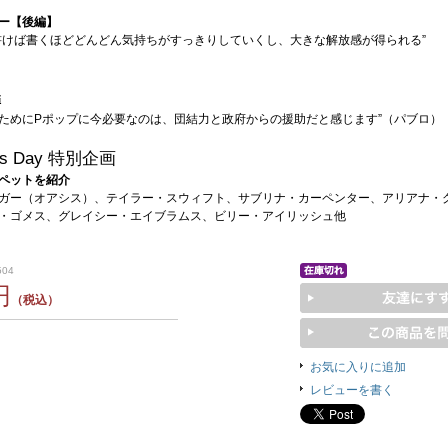
ー【後編】
書けば書くほどどんどん気持ちがすっきりしていくし、大きな解放感が得られる”
弾
くためにPポップに今必要なのは、団結力と政府からの援助だと感じます”（パブロ）
ets Day 特別企画
ペットを紹介
ガー（オアシス）、テイラー・スウィフト、サブリナ・カーペンター、アリアナ・
・ゴメス、グレイシー・エイブラムス、ビリー・アイリッシュ他
504
円
（税込）
お気に入りに追加
レビューを書く