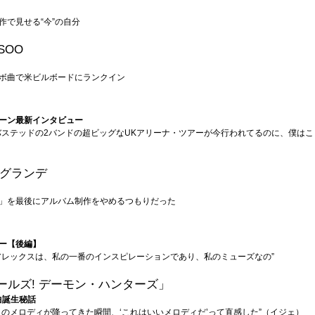
作で見せる“今”の自分
SOO
ボ曲で米ビルボードにランクイン
ーン最新インタビュー
バステッドの2バンドの超ビッグなUKアリーナ・ツアーが今行われてるのに、僕は
グランデ
」を最後にアルバム制作をやめるつもりだった
ー【後編】
アレックスは、私の一番のインスピレーションであり、私のミューズなの”
ガールズ! デーモン・ハンターズ」
曲誕生秘話
」のメロディが降ってきた瞬間、‘これはいいメロディだ’って直感した”（イジェ）