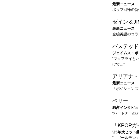
最新ニュース
ポップ回帰の新
ゼイン＆JI
最新ニュース
全編英語のコラ
バステッド
ジェイムス・ボ
“マクフライと
けで…”
アリアナ・
最新ニュース
「ポジションズ
ペリー
独占インタビュ
“パートナーの
「KPOP
'25年大ヒット
“「ゴールデン