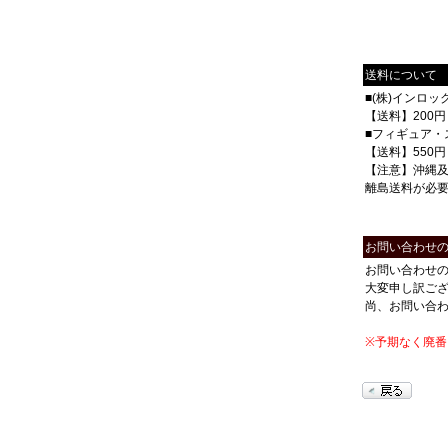
送料について
■(株)インロ
【送料】200円
■フィギュア・
【送料】550円
【注意】沖縄
離島送料が必
お問い合わせ
お問い合わせ
大変申し訳ご
尚、お問い合
※予期なく廃