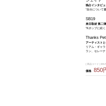
ジェイド
独占インタビュ
“自分について
SB19
来日取材 第二
“Kポップに続
Thanks P
アーティストと
リアム・ギャラ
ラン、セレーナ
[ 商品コード ] BN-
850
価格