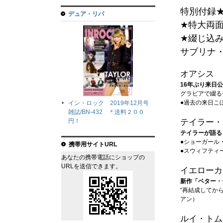
特別付録★
デュア・リパ
★特大両
★綴じ込
サブリナ・
オアシス
16年ぶり来日公
グラビアで綴る
●過去の来日こ
イン・ロック 2019年12月号
雑誌/BN-432 ＊送料２００
テイラー・
円！
テイラーが語る
●ショーガール
携帯用サイトURL
●スウィフティ
あなたの携帯電話にショップの
URLを送信できます。
イエローカ
新作「ベター・
“再結成してか
アン）
ルイ・トム