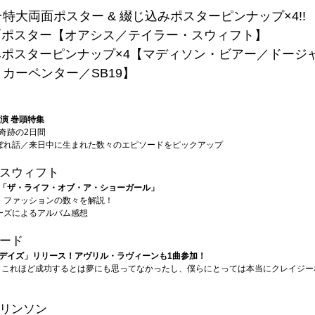
特大両面ポスター & 綴じ込みポスターピンナップ×4!!
面ポスター【オアシス／テイラー・スウィフト】
みポスターピンナップ×4【マディソン・ビアー／ドージ
カーペンター／SB19】
演 巻頭特集
奇跡の2日間
ぼれ話／来日中に生まれた数々のエピソードをピックアップ
スウィフト
「ザ・ライフ・オブ・ア・ショーガール」
・ファッションの数々を解説！
ーズによるアルバム感想
ード
デイズ」リリース！アヴリル・ラヴィーンも1曲参加！
らこれほど成功するとは夢にも思ってなかったし、僕らにとっては本当にクレイジー
リンソン