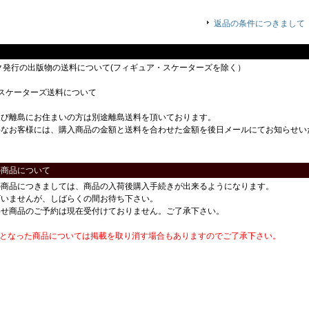
返品の条件につきまして
ック発行の出版物の送料について(フィギュア・スケーターズを除く）
スケーターズ送料について
及び離島にお住まいの方は別途離島送料を頂いております。
要なお客様には、購入商品の金額と送料を合わせた金額を後日メールにてお知らせい
の商品について
の商品につきましては、商品の入荷後購入手続きが出来るようになります。
ざいませんが、しばらくの間お待ち下さい。
わせ商品のご予約は現在受付けておりません。ご了承下さい。
番となった商品については掲載を取り消す場合もありますのでご了承下さい。