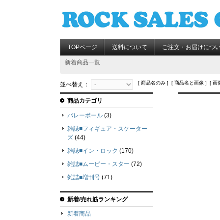
TOPページ
送料について
ご注文・お届けにつ
新着商品一覧
[ 商品名のみ ] [ 商品名と画像 ] [ 画
並べ替え：
商品カテゴリ
バレーボール
(3)
雑誌■フィギュア・スケーター
ズ
(44)
雑誌■イン・ロック
(170)
雑誌■ムービー・スター
(72)
雑誌■増刊号
(71)
新着/売れ筋ランキング
新着商品