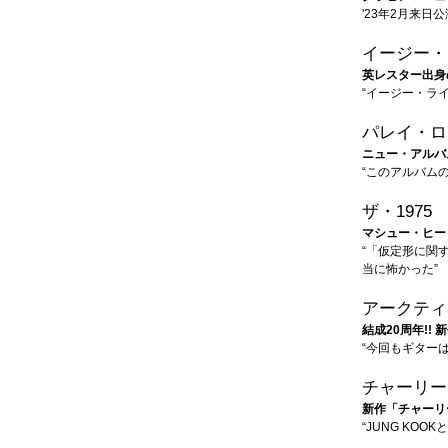
'23年2月来日
イージー・
英レスター出身
“イージー・ラ
パレイ・ロ
ニュー・アルバ
“このアルバム
ザ・1975
マシュー・ヒー
“「仮定形に関
当に怖かった”
アークティ
結成20周年!!
“今回もギター
チャーリー
新作「チャーリ
“JUNG KO