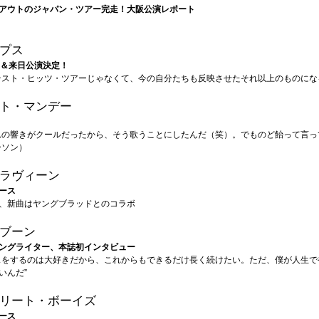
アウトのジャパン・ツアー完走！大阪公演レポート
プス
年＆来日公演決定！
テスト・ヒッツ・ツアーじゃなくて、今の自分たちも反映させたそれ以上のものにな
ト・マンデー
ムの響きがクールだったから、そう歌うことにしたんだ（笑）。でものど飴って言っ
ーソン）
ラヴィーン
ース
、新曲はヤングブラッドとのコラボ
ブーン
ングライター、本誌初インタビュー
スをするのは大好きだから、これからもできるだけ長く続けたい。ただ、僕が人生で
いんだ”
リート・ボーイズ
ース