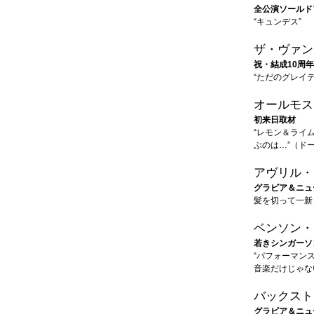
全公演ソールド
“キュンデス”
ザ・ヴァン
祝・結成10周
“ただのグレイ
オールモス
初来日取材
“レモン＆ライ
ぶのは…”（ド
アヴリル・
グラビア＆ニュ
髪を切って一新
ベンソン・
若きシンガーソ
“パフォーマン
音楽だけじゃな
バックスト
グラビア＆ニュ