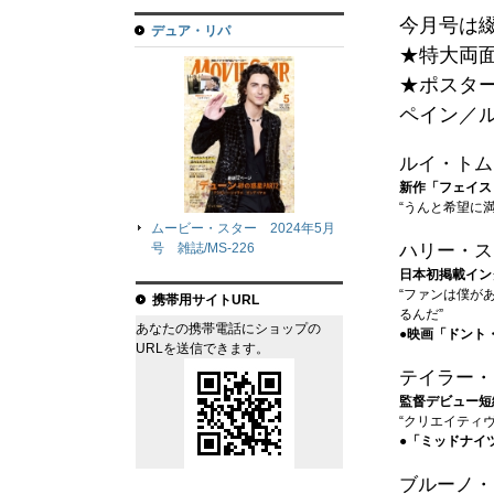
今月号は綴
デュア・リパ
★特大両
★ポスタ
ペイン／
ルイ・トム
新作「フェイス
“うんと希望に
ムービー・スター 2024年5月
ハリー・ス
号 雑誌/MS-226
日本初掲載イン
“ファンは僕が
携帯用サイトURL
るんだ”
あなたの携帯電話にショップの
●映画「ドント
URLを送信できます。
テイラー・
監督デビュー短
“クリエイティ
●「ミッドナイ
ブルーノ・