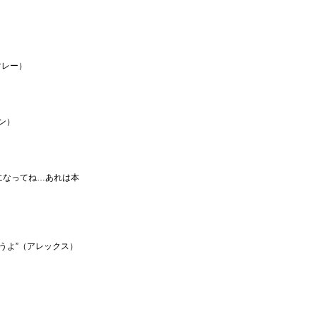
マレー）
ン）
になってね…あれは本
うよ”（アレックス）