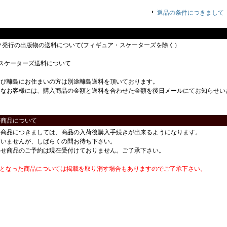
返品の条件につきまして
ック発行の出版物の送料について(フィギュア・スケーターズを除く）
スケーターズ送料について
及び離島にお住まいの方は別途離島送料を頂いております。
要なお客様には、購入商品の金額と送料を合わせた金額を後日メールにてお知らせい
の商品について
の商品につきましては、商品の入荷後購入手続きが出来るようになります。
ざいませんが、しばらくの間お待ち下さい。
わせ商品のご予約は現在受付けておりません。ご了承下さい。
番となった商品については掲載を取り消す場合もありますのでご了承下さい。