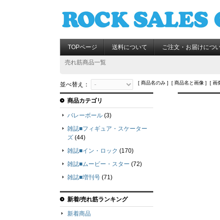
TOPページ
送料について
ご注文・お届けにつ
売れ筋商品一覧
[ 商品名のみ ] [ 商品名と画像 ] [ 画
並べ替え：
商品カテゴリ
バレーボール
(3)
雑誌■フィギュア・スケーター
ズ
(44)
雑誌■イン・ロック
(170)
雑誌■ムービー・スター
(72)
雑誌■増刊号
(71)
新着/売れ筋ランキング
新着商品