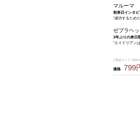
マルーマ
初来日インタビ
“成功するため
ゼブラヘッ
3年ぶりの来日
“エイドリアン
[ 商品コード ] BN-
799
価格