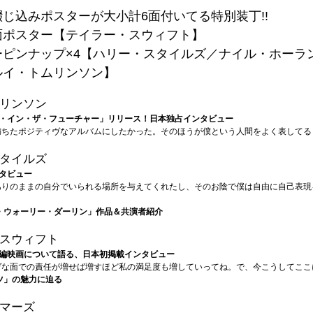
じ込みポスターが大小計6面付いてる特別装丁!!
面ポスター【テイラー・スウィフト】
ーピンナップ×4【ハリー・スタイルズ／ナイル・ホーラ
ルイ・トムリンソン】
リンソン
・イン・ザ・フューチャー」リリース！日本独占インタビュー
満ちたポジティヴなアルバムにしたかった。そのほうが僕という人間をよく表してる
タイルズ
タビュー
ありのままの自分でいられる場所を与えてくれたし、そのお陰で僕は自由に自己表現
・ウォーリー・ダーリン」作品＆共演者紹介
スウィフト
編映画について語る、日本初掲載インタビュー
ヴな面での責任が増せば増すほど私の満足度も増していってね。で、今こうしてここ
ツ」の魅力に迫る
マーズ