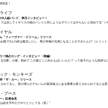
公演決定！
ライフ
の5人組バンド、来日インタビュー！
イフは決してイギリスの他のバンドと同じようなサウンドはやらないと決めてる”（
イヤル
ム「フィーヴァー・ドリーム」リリース
のお陰で3人の絆は復活したし、再び本物の兄弟になることができたんだ”（レミント
リー独占ロング・インタビュー 〈前編〉
する注釈」の後、初めて‘この後どこに向かえばいいんだ？’って迷子のような気持ち
ック・モンキーズ
 新作「ザ・カー」リリース
は入れてるし、昔の僕らのアルバムの延長線上にある要素も取り入れられてるとは思
・プース
ー」記者会見
OKとは絵文字中心でやりとりしてる（笑）”