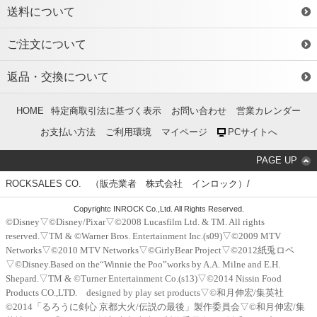
送料について
ご注文について
返品・交換について
HOME
特定商取引法に基づく表示
お問い合わせ
営業カレンダー
お支払い方法
ご利用環境
マイページ
PCサイトへ
PAGE UP
ROCKSALES CO. （販売業者 株式会社 インロック）/
Copyrightc INROCK Co.,Ltd. All Rights Reserved.
©Disney▽©Disney/Pixar▽©2008 Lucasfilm Ltd. & TM. All rights
reserved.▽TM & ©Warner Bros. Entertainment Inc.(s09)▽©2009 MTV
Networks▽©2010 MTV Networks▽©GirlyBear Project▽©2012紙兎ロペ
▽©Disney.Based on the“Winnie the Poo”works by A.A. Milne and E.H.
Shepard.▽TM & ©Turner Entertainment Co.(s13)▽©2014 Nissin Food
Products CO.,LTD. designed by play set products▽©和月伸宏/集英社
©2014「るろうに剣心 京都大火/伝説の最後」製作委員会▽©和月伸宏/集