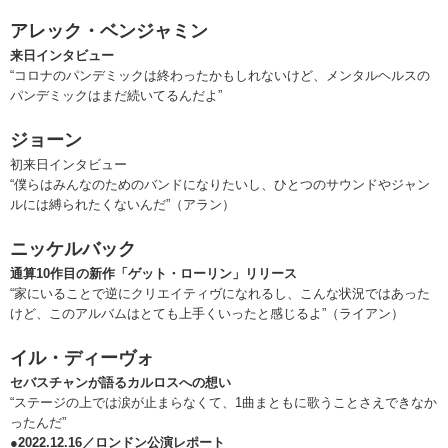
アレック・ベンジャミン
来日インタビュー
“コロナのパンデミックは終わったかもしれないけど、メンタルヘルスの
パンデミックはまだ続いてるんだよ”
ジョーン
初来日インタビュー
“僕らはみんなのためのバンドになりたいし、ひとつのサウンドやジャン
ルには縛られたくないんだ”（アラン）
ニッケルバック
通算10作目の新作「ゲット・ローリン」リリース
“家にいることで逆にクリエイティヴになれるし、こんな状況ではあった
けど、このアルバムはとても上手くいったと感じるよ”（ライアン）
イル・ディーヴォ
セバスチャンが語るカルロスへの想い
“ステージの上では涙が止まらなくて、1曲まともに歌うことさえできなか
ったんだ”
●2022.12.16／ロンドン公演レポート