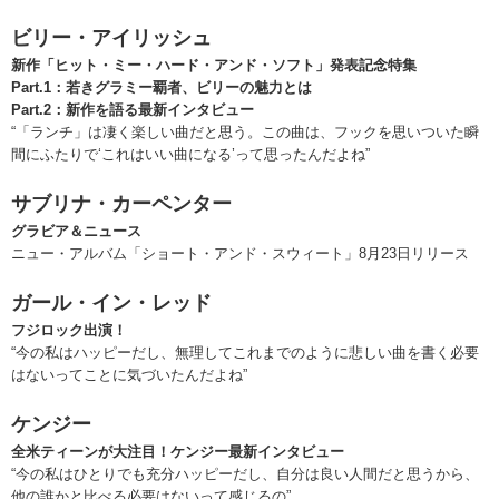
ビリー・アイリッシュ
新作「ヒット・ミー・ハード・アンド・ソフト」発表記念特集
Part.1：若きグラミー覇者、ビリーの魅力とは
Part.2：新作を語る最新インタビュー
“「ランチ」は凄く楽しい曲だと思う。この曲は、フックを思いついた瞬
間にふたりで‘これはいい曲になる’って思ったんだよね”
サブリナ・カーペンター
グラビア＆ニュース
ニュー・アルバム「ショート・アンド・スウィート」8月23日リリース
ガール・イン・レッド
フジロック出演！
“今の私はハッピーだし、無理してこれまでのように悲しい曲を書く必要
はないってことに気づいたんだよね”
ケンジー
全米ティーンが大注目！ケンジー最新インタビュー
“今の私はひとりでも充分ハッピーだし、自分は良い人間だと思うから、
他の誰かと比べる必要はないって感じるの”