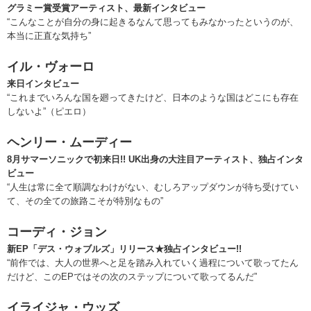
グラミー賞受賞アーティスト、最新インタビュー
“こんなことが自分の身に起きるなんて思ってもみなかったというのが、
本当に正直な気持ち”
イル・ヴォーロ
来日インタビュー
“これまでいろんな国を廻ってきたけど、日本のような国はどこにも存在
しないよ”（ピエロ）
ヘンリー・ムーディー
8月サマーソニックで初来日!! UK出身の大注目アーティスト、独占インタ
ビュー
“人生は常に全て順調なわけがない、むしろアップダウンが待ち受けてい
て、その全ての旅路こそが特別なもの”
コーディ・ジョン
新EP「デス・ウォブルズ」リリース★独占インタビュー!!
“前作では、大人の世界へと足を踏み入れていく過程について歌ってたん
だけど、このEPではその次のステップについて歌ってるんだ”
イライジャ・ウッズ