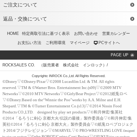
ご注文について
返品・交換について
HOME
特定商取引法に基づく表示
お問い合わせ
営業カレンダー
お支払い方法
ご利用環境
マイページ
PCサイトへ
PAGE UP
ROCKSALES CO. （販売業者 株式会社 インロック）/
Copyrightc INROCK Co.,Ltd. All Rights Reserved.
©Disney▽©Disney/Pixar▽©2008 Lucasfilm Ltd. & TM. All rights
reserved.▽TM & ©Warner Bros. Entertainment Inc.(s09)▽©2009 MTV
Networks▽©2010 MTV Networks▽©GirlyBear Project▽©2012紙兎ロペ
▽©Disney.Based on the“Winnie the Poo”works by A.A. Milne and E.H.
Shepard.▽TM & ©Turner Entertainment Co.(s13)▽©2014 Nissin Food
Products CO.,LTD. designed by play set products▽©和月伸宏/集英社
©2014「るろうに剣心 京都大火/伝説の最後」製作委員会▽©和月伸宏/集
英社©2014「るろうに剣心 京都大火」製作委員会▽©紙兎ロペプロジェク
ト2014/フジテレビジョン▽©MARVEL▽© PRO-WRESTLING LOVE
Designed
▽©php,ROBOT/Carino Coni Project▽©FUKUI/
by play set products
play set products