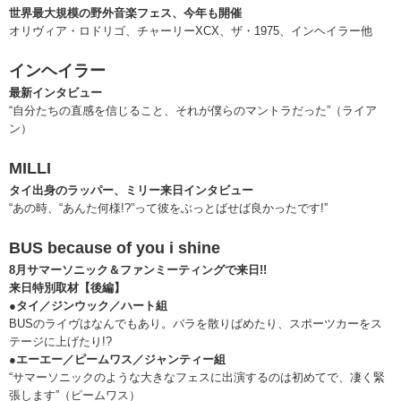
世界最大規模の野外音楽フェス、今年も開催
オリヴィア・ロドリゴ、チャーリーXCX、ザ・1975、インヘイラー他
インヘイラー
最新インタビュー
“自分たちの直感を信じること、それが僕らのマントラだった”（ライア
ン）
MILLI
タイ出身のラッパー、ミリー来日インタビュー
“あの時、“あんた何様!?”って彼をぶっとばせば良かったです!”
BUS because of you i shine
8月サマーソニック＆ファンミーティングで来日!!
来日特別取材【後編】
●タイ／ジンウック／ハート組
BUSのライヴはなんでもあり。バラを散りばめたり、スポーツカーをス
テージに上げたり!?
●エーエー／ピームワス／ジャンティー組
“サマーソニックのような大きなフェスに出演するのは初めてで、凄く緊
張します”（ピームワス）