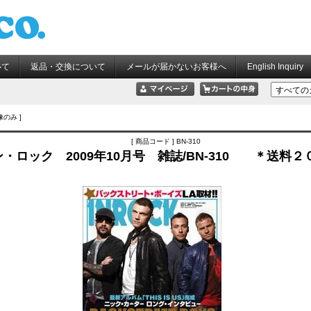
いて
返品・交換について
メールが届かないお客様へ
English Inquiry
像のみ ]
[ 商品コード ] BN-310
・ロック 2009年10月号 雑誌/BN-310 ＊送料２