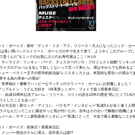
ート・ボーイズ：新作「ディス・イズ・アス」リリース！大人になったニック・カ
僕は長い間バックストリート・ボーイズの中で生きて来て、ようやくこのグル―プに
て思うんだ”＆ニックのお気に入りのお寿司屋はここ！in LA
・サンライズ：リンキン・パーク、チェスターのソロ・プロジェクト始動“リンキン
ライズのアルバムを出して欲しくないって言って来たら、僕は今からでも辞めるよ”
シュー・ベラミー王子の哲学的政治論“レジスタンスとは、本質的な変化への望みで
革する為の革命への望み”
：世界独占！優雅でハッピーなマッティのスウィート・ホームにお邪魔しました！
アップルトン：うどん大好き UK美形シンガー、フォトで追う密着来日記
ト：結成10周年記念アルバム・リリース、コリィの語る10年の歴史“死にたくてLA
うとしたこともあった”
界が大注目！新ロック・アイコン、パラモア・インタビュー“私達5人が全く違う人
ラスなんだってことに最近やっと気が付いたの。去年はそのせいで解散の危機にまで
ム☆ヘル：サマソニ参戦直前インタビュー“私達にとって、今迄で最も素敵なことが
スト・ボーイズ：初来日！密着来日記
：メンバー宿泊ホテルに潜入。浴衣美人は誰!?