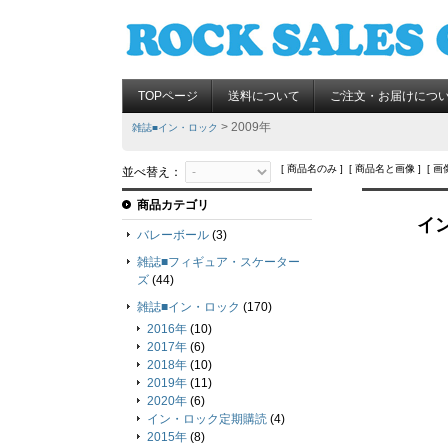
TOPページ
送料について
ご注文・お届けにつ
> 2009年
雑誌■イン・ロック
[ 商品名のみ ] [ 商品名と画像 ] [ 画
並べ替え：
商品カテゴリ
イン
バレーボール
(3)
雑誌■フィギュア・スケーター
ズ
(44)
雑誌■イン・ロック
(170)
2016年
(10)
2017年
(6)
2018年
(10)
2019年
(11)
2020年
(6)
イン・ロック定期購読
(4)
2015年
(8)