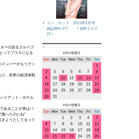
イン・ロック 2015年5月号
雑誌/BN-377 ＊送料２００
円！
ーターの語るグループ
とってプラスになる
8月の営業日
Sun
Mon
Tue
Wed
Thu
Fri
Sat
のメンバーがもうデッ
1
2
3
4
5
6
7
8
あり、世界の経済体制
9
10
11
12
13
14
15
16
17
18
19
20
21
22
23
24
25
26
27
28
29
30
31
のハイアット・ホテル
9月の営業日
間であることが実はバ
Sun
Mon
Tue
Wed
Thu
Fri
Sat
陥ったのにね”
1
2
3
4
5
起きようとしてるって
6
7
8
9
10
11
12
13
14
15
16
17
18
19
20
21
22
23
24
25
26