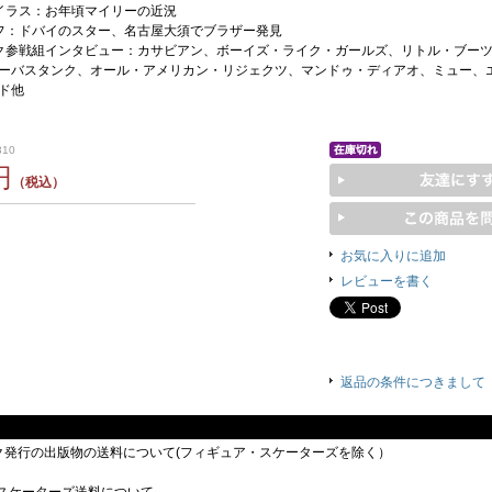
イラス：お年頃マイリーの近況
フ：ドバイのスター、名古屋大須でブラザー発見
ク参戦組インタビュー：カサビアン、ボーイズ・ライク・ガールズ、リトル・ブー
ーバスタンク、オール・アメリカン・リジェクツ、マンドゥ・ディアオ、ミュー、
ド他
310
円
（税込）
お気に入りに追加
レビューを書く
返品の条件につきまして
ック発行の出版物の送料について(フィギュア・スケーターズを除く）