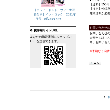
■フィギュア・
【送料】550円
【注意】沖縄
【ホワイ・ドント・ウィー生写
離島送料が必
真付き】イン・ロック 2021年
2月号 雑誌/BN-446
お問い合わせ
携帯用サイトURL
お問い合わせ
あなたの携帯電話にショップの
大変申し訳ご
URLを送信できます。
尚、お問い合
※予期なく廃