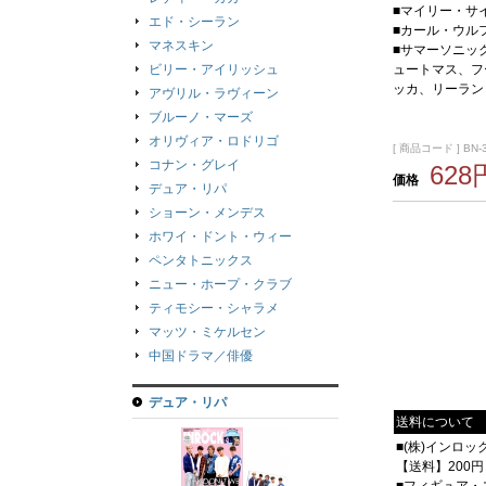
■マイリー・サ
エド・シーラン
■カール・ウル
マネスキン
■サマーソニッ
ビリー・アイリッシュ
ュートマス、フ
ッカ、リーラン
アヴリル・ラヴィーン
ブルーノ・マーズ
オリヴィア・ロドリゴ
[ 商品コード ] BN-
コナン・グレイ
628
価格
デュア・リパ
ショーン・メンデス
ホワイ・ドント・ウィー
ペンタトニックス
ニュー・ホープ・クラブ
ティモシー・シャラメ
マッツ・ミケルセン
中国ドラマ／俳優
デュア・リパ
送料について
■(株)インロ
【送料】200円