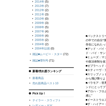
2014年
(5)
2013年
(7)
2012年
(2)
2011年
(3)
2010年
(0)
2009年
(3)
2008年
(5)
2007年
(4)
2006年
(4)
■バックストリ
2005年
(2)
の中での自分“
2004年
(2)
存在になれたっ
2004年以前
(0)
■デッド・バイ
ド・バイ・サン
雑誌■ムービー・スター
(72)
■ミューズ：マ
雑誌■増刊号
(71)
や政治体制を改
■ゼブラヘッド
■スティーヴ・
新着/売れ筋ランキング
■スリップノッ
新着商品
から飛び降りよ
■パラモア：世
売れ筋商品ベスト10
ンドにとってプ
■アロハ・フロ
Pick Up！
感じ”
■イーストウエ
テイラー・スウィフト
■ザ・ハイアー
レディー・ガガ