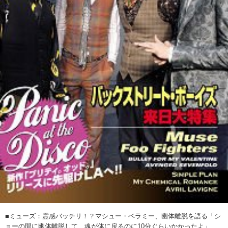
■ミューズ：霊感バッチリ！？マシュー・ベラミー、幽体離脱を語る「シ
ョーの間に幽体離脱して、魂が体に戻るのに10分ぐらいかかったよ」