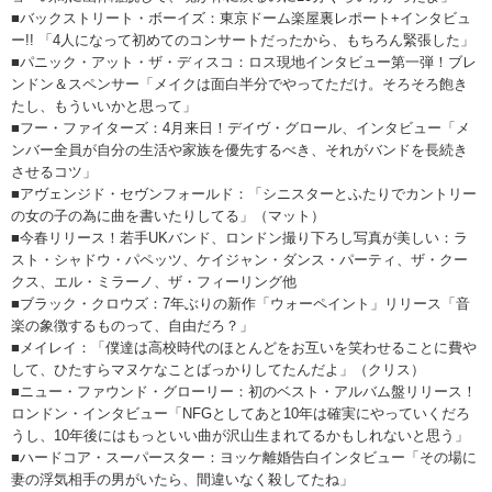
■バックストリート・ボーイズ：東京ドーム楽屋裏レポート+インタビュ
ー!! 「4人になって初めてのコンサートだったから、もちろん緊張した」
■パニック・アット・ザ・ディスコ：ロス現地インタビュー第一弾！ブレ
ンドン＆スペンサー「メイクは面白半分でやってただけ。そろそろ飽き
たし、もういいかと思って」
■フー・ファイターズ：4月来日！デイヴ・グロール、インタビュー「メ
ンバー全員が自分の生活や家族を優先するべき、それがバンドを長続き
させるコツ」
■アヴェンジド・セヴンフォールド：「シニスターとふたりでカントリー
の女の子の為に曲を書いたりしてる」（マット）
■今春リリース！若手UKバンド、ロンドン撮り下ろし写真が美しい：ラ
スト・シャドウ・パペッツ、ケイジャン・ダンス・パーティ、ザ・クー
クス、エル・ミラーノ、ザ・フィーリング他
■ブラック・クロウズ：7年ぶりの新作「ウォーペイント」リリース「音
楽の象徴するものって、自由だろ？」
■メイレイ：「僕達は高校時代のほとんどをお互いを笑わせることに費や
して、ひたすらマヌケなことばっかりしてたんだよ」（クリス）
■ニュー・ファウンド・グローリー：初のベスト・アルバム盤リリース！
ロンドン・インタビュー「NFGとしてあと10年は確実にやっていくだろ
うし、10年後にはもっといい曲が沢山生まれてるかもしれないと思う」
■ハードコア・スーパースター：ヨッケ離婚告白インタビュー「その場に
妻の浮気相手の男がいたら、間違いなく殺してたね」