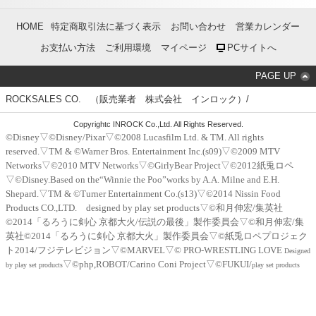
HOME
特定商取引法に基づく表示
お問い合わせ
営業カレンダー
お支払い方法
ご利用環境
マイページ
PCサイトへ
PAGE UP
ROCKSALES CO. （販売業者 株式会社 インロック）/
Copyrightc INROCK Co.,Ltd. All Rights Reserved.
©Disney▽©Disney/Pixar▽©2008 Lucasfilm Ltd. & TM. All rights
reserved.▽TM & ©Warner Bros. Entertainment Inc.(s09)▽©2009 MTV
Networks▽©2010 MTV Networks▽©GirlyBear Project▽©2012紙兎ロペ
▽©Disney.Based on the“Winnie the Poo”works by A.A. Milne and E.H.
Shepard.▽TM & ©Turner Entertainment Co.(s13)▽©2014 Nissin Food
Products CO.,LTD. designed by play set products▽©和月伸宏/集英社
©2014「るろうに剣心 京都大火/伝説の最後」製作委員会▽©和月伸宏/集
英社©2014「るろうに剣心 京都大火」製作委員会▽©紙兎ロペプロジェク
ト2014/フジテレビジョン▽©MARVEL▽© PRO-WRESTLING LOVE
Designed
▽©php,ROBOT/Carino Coni Project▽©FUKUI/
by play set products
play set products