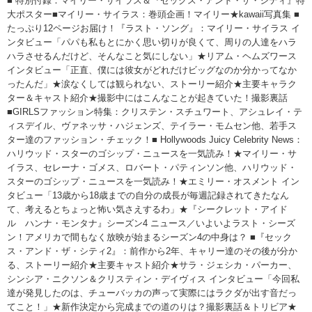
■ 特別付録：マイリー・サイラス＆『セックス・アンド・ザ・シティ』特
大ポスター■マイリー・サイラス：巻頭企画！マイリー★kawaii写真集 ■
たっぷり12ページお届け！『ラスト・ソング』：マイリー・サイラス イ
ンタビュー「パパも私もとにかく思い切りが良くて、周りの人達をハラ
ハラさせるんだけど、そんなこと気にしない」★リアム・ヘムズワース
インタビュー「正直、僕には彼女がどれだけビッグなのか分かってなか
ったんだ」★涙なくしては観られない、ストーリー紹介★主要キャラク
ター＆キャスト紹介★撮影中にはこんなことが起きていた！撮影裏話
■GIRLSファッション特集：クリステン・スチュワート、アシュレイ・テ
ィスデイル、ヴァネッサ・ハジェンズ、テイラー・モムセン他、若手ス
ター達のファッション・チェック！■ Hollywoods Juicy Celebrity News：
ハリウッド・スターのゴシップ・ニュースを一気読み！★マイリー・サ
イラス、セレーナ・ゴメス、ロバート・パティンソン他、ハリウッド・
スターのゴシップ・ニュースを一気読み！★エミリー・オスメント イン
タビュー「13歳から18歳までの自分の成長が毎週記録されてきたなん
て、考えるとちょっと怖い気さえするわ」★『シークレット・アイド
ル ハンナ・モンタナ』シーズン4 ニュース／いよいよラスト・シーズ
ン！アメリカで間もなく放映が始まるシーズン4の中身は？ ■『セック
ス・アンド・ザ・シティ2』：前作から2年、キャリー達のその後が分か
る、ストーリー紹介★主要キャスト紹介★サラ・ジェシカ・パーカー、
シンシア・ニクソン＆クリスティン・デイヴィス インタビュー「今回私
達が発見したのは、チューバッカの声って実際にはラクダが出す音だっ
てこと！」★新作決定から完成までの道のりは？撮影裏話＆トリビア★