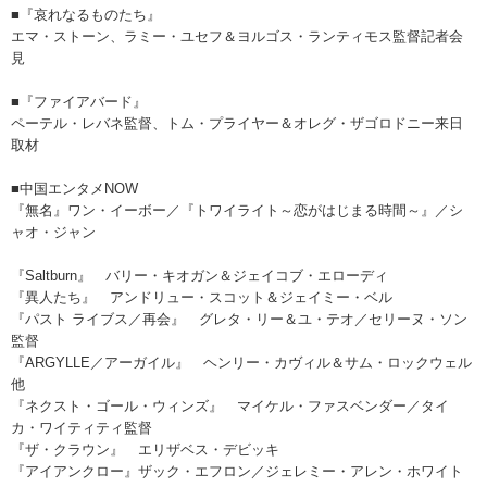
■『哀れなるものたち』
エマ・ストーン、ラミー・ユセフ＆ヨルゴス・ランティモス監督記者会
見
■『ファイアバード』
ペーテル・レバネ監督、トム・プライヤー＆オレグ・ザゴロドニー来日
取材
■中国エンタメNOW
『無名』ワン・イーボー／『トワイライト～恋がはじまる時間～』／シ
ャオ・ジャン
『Saltburn』 バリー・キオガン＆ジェイコブ・エローディ
『異人たち』 アンドリュー・スコット＆ジェイミー・ベル
『パスト ライブス／再会』 グレタ・リー＆ユ・テオ／セリーヌ・ソン
監督
『ARGYLLE／アーガイル』 ヘンリー・カヴィル＆サム・ロックウェル
他
『ネクスト・ゴール・ウィンズ』 マイケル・ファスベンダー／タイ
カ・ワイティティ監督
『ザ・クラウン』 エリザベス・デビッキ
『アイアンクロー』ザック・エフロン／ジェレミー・アレン・ホワイト