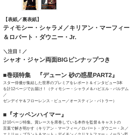
【表紙／裏表紙】
ティモシー・シャラメ／キリアン・マーフィー
＆ロバート・ダウニー・Jr.
＼注目！／
シャオ・ジャン両面BIGピンナップつき
■巻頭特集 『デューン 砂の惑星PART2』
スター俳優が集結した世界のプレミアをレポート＆インタビュー3本
を計12ページでお届け！（ティモシー・シャラメ＆ハビエル・バルデム
／
ゼンデイヤ＆フローレンス・ピュー／オースティン・バトラー）
■『オッペンハイマー』
計10ページ特集。賞レースを席巻している本作を監督＆キャストの
言葉で解き明かす（キリアン・マーフィー／ロバート・ダウニー・Jr.／
エミリー・ブラント＆マット・デイモン／クリストファー・ノーラン監