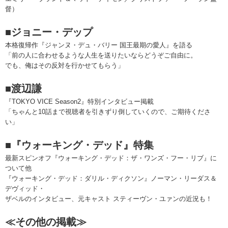
督）
■ジョニー・デップ
本格復帰作『ジャンヌ・デュ・バリー 国王最期の愛人』を語る
「前の人に合わせるような人生を送りたいならどうぞご自由に。
でも、俺はその反対を行かせてもらう」
■渡辺謙
『TOKYO VICE Season2』特別インタビュー掲載
「ちゃんと10話まで視聴者を引きずり倒していくので、ご期待くださ
い」
■『ウォーキング・デッド』特集
最新スピンオフ『ウォーキング・デッド：ザ・ワンズ・フー・リブ』に
ついて他
『ウォーキング・デッド：ダリル・ディクソン』ノーマン・リーダス＆
デヴィッド・
ザベルのインタビュー、元キャスト スティーヴン・ユァンの近況も！
≪その他の掲載≫