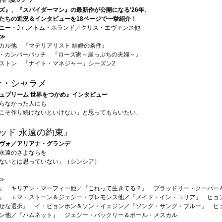
ズ』、『スパイダーマン』の最新作が公開になる'26年、
たちの近況＆インタビューを18ページで一挙紹介！
ニー・Jｒ.／トム・ホランド／クリス・エヴァンス他
≫
カル他 『マテリアリスト 結婚の条件』
・カンバーバッチ 『ローズ家～崖っぷちの夫婦～』
ストン 『ナイト・マネジャー』シーズン2
ー・シャラメ
ュプリーム 世界をつかめ』インタビュー
らなかった人にも
こそ作り続けないといけない」と思ってもらいたい」
ッド 永遠の約束』
ヴォ／アリアナ・グランデ
永遠のさよならを
ないとは思っていない」（シンシア）
≫
』 キリアン・マーフィー他／『これって生きてる？』 ブラッドリー・クーパー
』 エマ・ストーン＆ジェシー・プレモンス他／『メイド・イン・コリア』 ヒョ
せな選択』 イ・ビョンホン＆ソン・イェジン／『ソング・サング・ブルー』 ヒ
ン他／『ハムネット』 ジェシー・バックリー＆ポール・メスカル