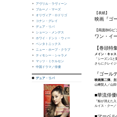
アヴリル・ラヴィーン
ブルーノ・マーズ
【表紙】
オリヴィア・ロドリゴ
映画『ゴ
コナン・グレイ
デュア・リパ
【両面BIG
ショーン・メンデス
ワン・イ
ホワイ・ドント・ウィー
ペンタトニックス
【巻頭特集】
ニュー・ホープ・クラブ
メイン・キャス
ティモシー・シャラメ
「シーズン1と
マッツ・ミケルセン
さらにクレイジ
中国ドラマ／俳優
『ゴール
デュア・リパ
映画第二弾、主
山﨑賢人／山田
■華流俳優
『鯨が消えた入
ルイス・クー／
■マーベ