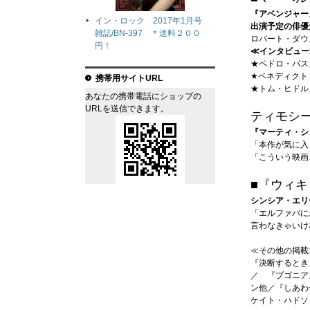
『アベンジャー
イン・ロック 2017年1月号
出演予定の俳優
雑誌/BN-397 ＊送料２００
ロバート・ダウ
円！
≪インタビュー
★ペドロ・パス
★ベネディクト
携帯用サイトURL
★トム・ヒドル
あなたの携帯電話にショップの
URLを送信できます。
ティモシ
『マーティ・シ
「本作が気に入
「こういう映画
■『ウィキ
シンシア・エリ
「エルファバに
言わなきゃいけ
≪その他の掲載
『決断するとき
／ 『ブゴニア
ン他／『しあわ
ケイト・ハドソ