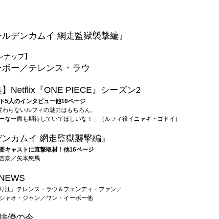
ールデンカムイ 網走監獄襲撃編』
ピンナップ】
ーボー／テレンス・ラウ
Netflix『ONE PIECE』シーズン2
ト5人のインタビュー他10ページ
変わらないルフィの魅力はもちろん、
ーな一面も期待していてほしいな！」（ルフィ役イニャキ・ゴドイ）
デンカムイ 網走監獄襲撃編』
要キャストに直撃取材！他16ページ
杏奈／矢本悠馬
NEWS
り江』テレンス・ラウ＆フェンディ・ファン／
シャオ・ジャン／ワン・イーボー他
ル俳優の今