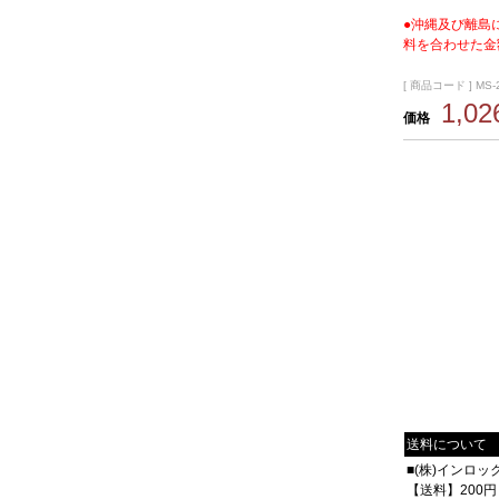
●沖縄及び離島
料を合わせた金
[ 商品コード ] MS-
1,0
価格
送料について
■(株)インロ
【送料】200円