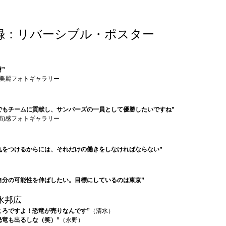
録：リバーシブル・ポスター
”
美麗フォトギャラリー
でもチームに貢献し、サンバーズの一員として優勝したいですね”
旬感フォトギャラリー
丸をつけるからには、それだけの働きをしなければならない”
自分の可能性を伸ばしたい。目標にしているのは東京”
水邦広
ころですよ！恐竜が売りなんです”
（清水）
恐竜も出るしな（笑）”
（永野）