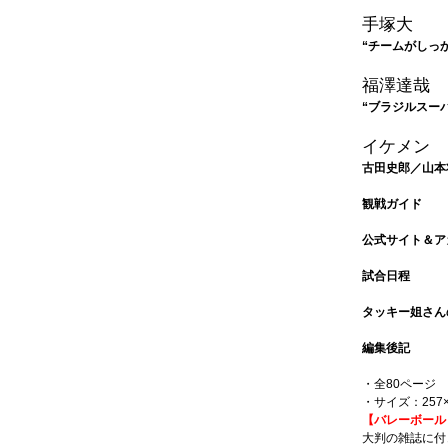
手塚大
“チームがしっ
福澤達哉
“ブラジルスー
イケメン 
古田史郎／山本
観戦ガイド
公式サイト＆ア
試合日程
タッキー姐さん
編集後記
・全80ページ
・サイズ：257×
【バレーボール
大判の雑誌に付