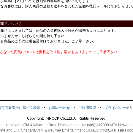
及び離島にお住まいの方は別途離島送料を頂いております。
要なお客様には、購入商品の金額と送料を合わせた金額を後日メールにてお知らせい
の商品について
の商品につきましては、商品の入荷後購入手続きが出来るようになります。
ざいませんが、しばらくの間お待ち下さい。
わせ商品のご予約は現在受付けておりません。ご了承下さい。
番となった商品については掲載を取り消す場合もありますのでご了承下さい。
特定商取引法に基づく表示
お問い合わせ
ご利用環境
プライバシーポリ
Copyrightc INROCK Co.,Ltd. All Rights Reserved.
 rights reserved.▽TM & ©Warner Bros. Entertainment Inc.(s09)▽©2009 MTV Ne
ilne and E.H. Shepard.▽TM & ©Turner Entertainment Co.(s13)▽©2014 Nissin Fo