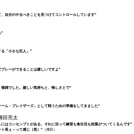
て、自分のやるべきことを見つけてコントロールしています”
”
する「小さな巨人」”
でプレーができることは嬉しいですよ”
、複雑でした。嬉しい気持ちと、悔しさとで”
チーム・ブレイザーズ」として戦うための準備をしてきました”
傳田亮太
ュにはコンセンプトがある。それに沿って練習も食生活も枝葉がついてくるんです”
ント長ぇ～って感じ（笑）”
（傳田）