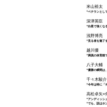
米山裕太
“ベテランとし
深津英臣
“白星で強くなる
浅野博亮
“見る者を魅了
越川優
“満員の体育館
八子大輔
“優勝の瞬間は
千々木駿介
“今年は特に「
高松卓矢×
“アンディッシ
“でも、話はホ