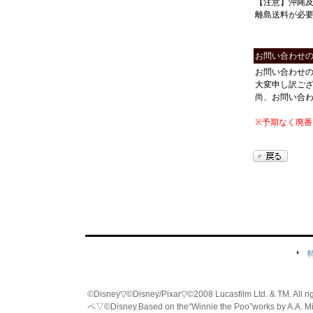
【注意】沖縄
離島送料が必
お問い合わせ
お問い合わせ
大変申し訳ご
尚、お問い合
※予期なく廃
©Disney▽©Disney/Pixar▽©2008 Lucasfilm Ltd. & TM. All
ペ▽©Disney.Based on the“Winnie the Poo”works by A.A. M