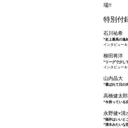
場!!
特別付
石川祐希
“史上最高の逸材
インタビュー＆
柳田将洋
“リーグで少し
インタビュー＆
山内晶大
“選ばれて日の
高橋健太郎
“今持っている
永野健×清
“福井はいいと
“清水みたいな