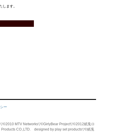
たします。
シー
tworks▽©2010 MTV Networks▽©GirlyBear Project▽©2012紙兎ロ
od Products CO.,LTD. designed by play set products▽©紙兎