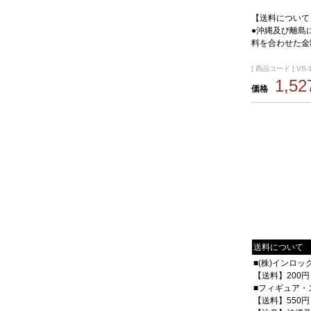
【送料について
●沖縄及び離島
料を合わせた金
[ 商品コード ] VS-
1,5
価格
送料について
■(株)インロ
【送料】200円
■フィギュア・
【送料】550円