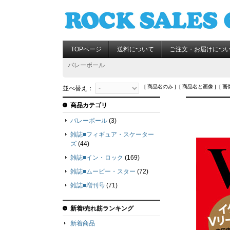
TOPページ
送料について
ご注文・お届けにつ
バレーボール
[ 商品名のみ ] [ 商品名と画像 ] [ 画
並べ替え：
商品カテゴリ
バレーボール
(3)
雑誌■フィギュア・スケーター
ズ
(44)
雑誌■イン・ロック
(169)
雑誌■ムービー・スター
(72)
雑誌■増刊号
(71)
新着/売れ筋ランキング
新着商品