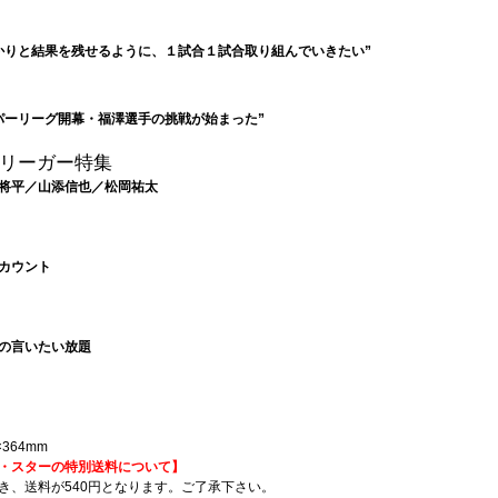
かりと結果を残せるように、１試合１試合取り組んでいきたい”
パーリーグ開幕・福澤選手の挑戦が始まった”
リーガー特集
将平／山添信也／松岡祐太
カウント
の言いたい放題
364mm
・スターの特別送料について】
き、送料が540円となります。ご了承下さい。