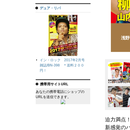
デュア・リパ
イン・ロック 2017年2月号
雑誌/BN-398 ＊送料２００
円！
携帯用サイトURL
あなたの携帯電話にショップの
URLを送信できます。
迫力満点
新感覚の