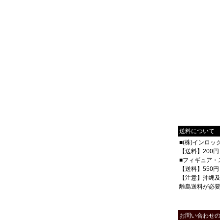
送料について
■(株)インロ
【送料】200円
■フィギュア・
【送料】550円
【注意】沖縄
離島送料が必
お問い合わせ