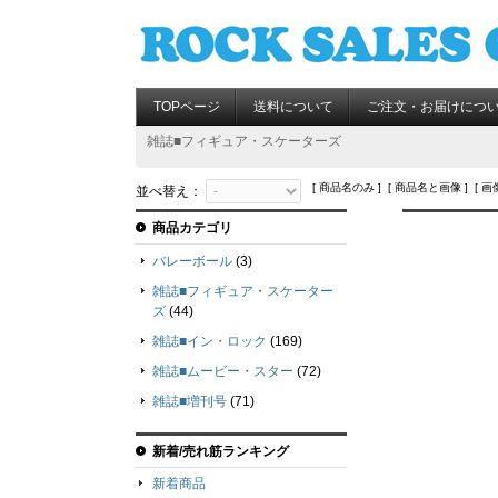
TOPページ
送料について
ご注文・お届けにつ
雑誌■フィギュア・スケーターズ
[ 商品名のみ ] [ 商品名と画像 ] [ 画
並べ替え：
商品カテゴリ
バレーボール
(3)
雑誌■フィギュア・スケーター
ズ
(44)
雑誌■イン・ロック
(169)
雑誌■ムービー・スター
(72)
雑誌■増刊号
(71)
新着/売れ筋ランキング
新着商品