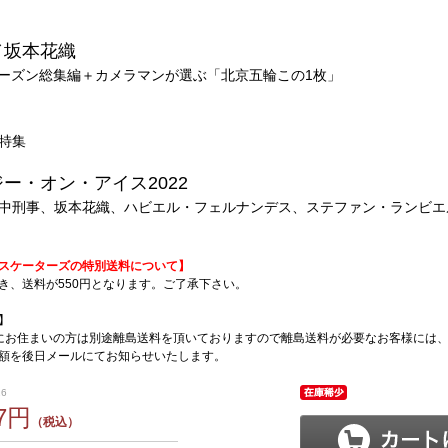
／坂本花織
22シーズン総集編＋カメラマンが選ぶ「北京五輪この1枚」
特集
ー・オン・アイス2022
中刑事、坂本花織、ハビエル・フェルナンデス、ステファン・ランビエ
スケーターズの特別送料について】
き、送料が550円となります。ご了承下さい。
】
にお住まいの方は別途離島送料を頂いておりますので離島送料が必要なお客様には
額を後日メールにてお知らせいたします。
26
27円
（税込）