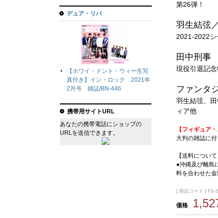
第26弾！
デュア・リパ
羽生結弦
2021-20
田中刑事
現役引退記念
【ホワイ・ドント・ウィー生写
真付き】イン・ロック 2021年
ファンタジ
2月号 雑誌/BN-446
羽生結弦、田
ィア他
携帯用サイトURL
あなたの携帯電話にショップの
【フィギュア・
URLを送信できます。
大判の雑誌に付
【送料について
●沖縄及び離島
料を合わせた金
[ 商品コード ] FS-
1,5
価格