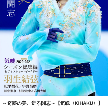
～奇跡の美、迸る闘志～【気魄〈KIHAKU〉】