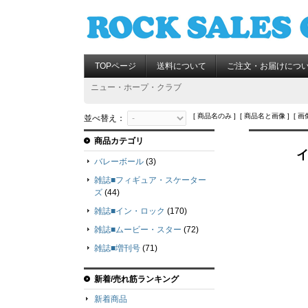
TOPページ
送料について
ご注文・お届けにつ
ニュー・ホープ・クラブ
[ 商品名のみ ] [ 商品名と画像 ] [ 画
並べ替え：
商品カテゴリ
イ
バレーボール
(3)
雑誌■フィギュア・スケーター
ズ
(44)
雑誌■イン・ロック
(170)
雑誌■ムービー・スター
(72)
雑誌■増刊号
(71)
新着/売れ筋ランキング
新着商品