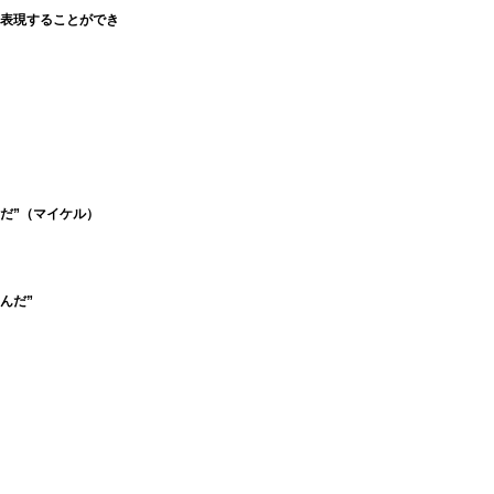
に表現することができ
んだ”（マイケル）
んだ”