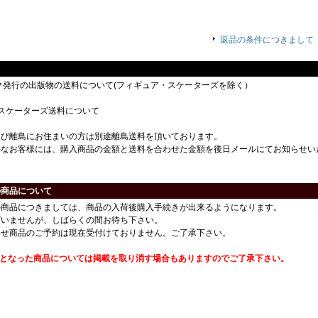
返品の条件につきまして
ック発行の出版物の送料について(フィギュア・スケーターズを除く）
スケーターズ送料について
及び離島にお住まいの方は別途離島送料を頂いております。
要なお客様には、購入商品の金額と送料を合わせた金額を後日メールにてお知らせい
の商品について
の商品につきましては、商品の入荷後購入手続きが出来るようになります。
ざいませんが、しばらくの間お待ち下さい。
わせ商品のご予約は現在受付けておりません。ご了承下さい。
番となった商品については掲載を取り消す場合もありますのでご了承下さい。