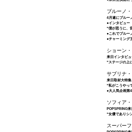
ブルーノ・
4月遂にブルー
●インタビュー
“僕が思うに、
●これでブルー
●チャーミング
ショーン・
来日インタビュ
“ステージの上
サブリナ・
来日取材大特集
“私がこうやっ
●大人気企画第
ソフィア・
POPSPRIN
“女優でありシ
スーパーフ
POPSPRIN