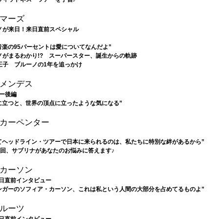
マーズ
ノが来日！来日直前スペシャル
音楽の95パーセントは愛についてなんだよ”
ノがまるわかり!? スーパースター、誕生からの軌跡
王子 ブルーノの1年を追っかけ
メンデス
ー後編
に立つと、世界の頂点に立ったような気になる”
カーペンター
てヘッドライン・ツアーで日本に来られるのは、私たちに特別な絆があるから”
4回、サブリナがあなたのお悩みに答えます♪
カーソン
G来日直前インタビュー
ンガーのソフィア・カーソン、これは私という人間の大部分を占めてるものよ”
ルーツ
G来日直前インタビュー