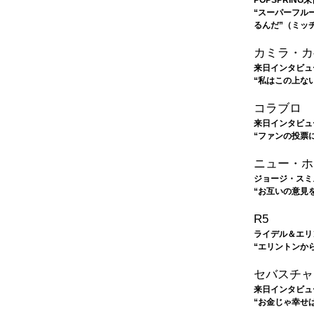
“スーパーフル
るんだ”（ミッ
カミラ・カ
来日インタビュ
“私はこの上な
コラブロ
来日インタビュ
“ファンの投票に
ニュー・ホ
ジョージ・スミ
“お互いの意見
R5
ライデル＆エリ
“エリントンか
セバスチャ
来日インタビュ
“お金じゃ幸せ