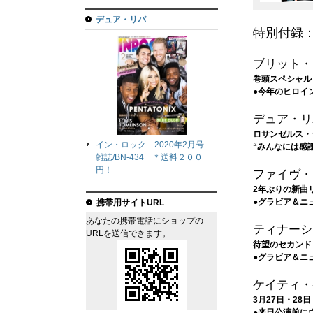
デュア・リパ
特別付録
ブリット・
巻頭スペシャル
●今年のヒロイ
デュア・リ
ロサンゼルス・
イン・ロック 2020年2月号
“みんなには感
雑誌/BN-434 ＊送料２００
円！
ファイヴ・
2年ぶりの新曲
●グラビア＆ニ
携帯用サイトURL
あなたの携帯電話にショップの
ティナーシ
URLを送信できます。
待望のセカンド
●グラビア＆ニ
ケイティ・
3月27日・28
●来日公演前に