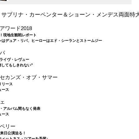
：サブリナ・カーペンター＆ショーン・メンデス両面特
アワード2018
！現地生観戦レポート
ンはデュア・リパ、ヒーローはエド・シーランとストームジー
パ
ライヴ・レヴュー
謝してもしきれない”
セカンズ・オブ・サマー
リリース
ュース
ェ
・アルバム間もなく発表
ュース
ペリー
日 来日公演迫る！
ウィットネス・ツアーを予習♪