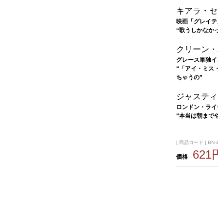
キアラ・セ
映画「グレイテ
“歌うしかなか
クリーン・
グレース単独イ
“「アイ・ミス
ちゃうの”
ジャスティ
ロンドン・ライ
“本当は朝まで
[ 商品コード ] BN-
621
価格