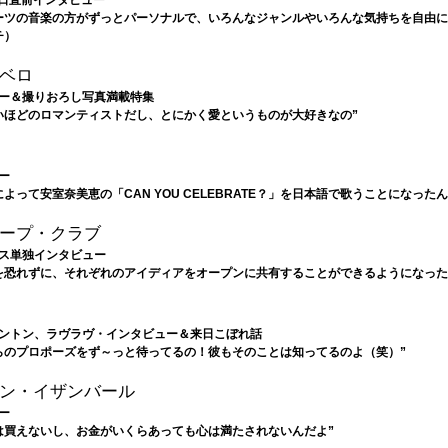
ーツの音楽の方がずっとパーソナルで、いろんなジャンルやいろんな気持ちを自由
チ）
ベロ
ー＆撮りおろし写真満載特集
いほどのロマンティストだし、とにかく愛というものが大好きなの”
ー
よって安室奈美恵の「CAN YOU CELEBRATE？」を日本語で歌うことになった
ープ・クラブ
ス単独インタビュー
を恐れずに、それぞれのアイディアをオープンに共有することができるようになった
ントン、ラヴラヴ・インタビュー＆来日こぼれ話
らのプロポーズをず～っと待ってるの！彼もそのことは知ってるのよ（笑）”
ン・イザンバール
ー
は買えないし、お金がいくらあっても心は満たされないんだよ”