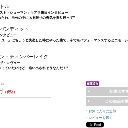
トル
スト・ショーマン」キアラ来日インタビュー
ったわ、自分の中にある限りの勇気を振り絞って”
バンディット
ンタビュー
・ユー」はちょうど失恋した時にやった曲で、今でもパフォーマンスするとエモー
ン・ティンバーレイク
ヴ・レヴュー
やっていたいけど、追い出されそうなんだ！”
412
円
（税込）
お気に入りに追加
レビューを書く