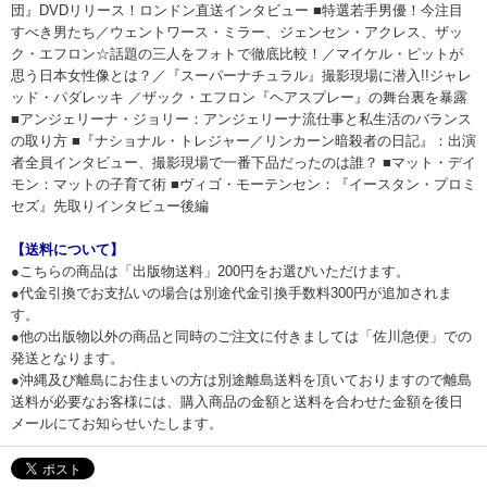
団』DVDリリース！ロンドン直送インタビュー ■特選若手男優！今注目
すべき男たち／ウェントワース・ミラー、ジェンセン・アクレス、ザッ
ク・エフロン☆話題の三人をフォトで徹底比較！／マイケル・ピットが
思う日本女性像とは？／『スーパーナチュラル』撮影現場に潜入!!ジャレ
ッド・パダレッキ ／ザック・エフロン『ヘアスプレー』の舞台裏を暴露
■アンジェリーナ・ジョリー：アンジェリーナ流仕事と私生活のバランス
の取り方 ■『ナショナル・トレジャー／リンカーン暗殺者の日記』：出演
者全員インタビュー、撮影現場で一番下品だったのは誰？ ■マット・デイ
モン：マットの子育て術 ■ヴィゴ・モーテンセン：『イースタン・プロミ
セズ』先取りインタビュー後編
【送料について】
●こちらの商品は「出版物送料」200円をお選びいただけます。
●代金引換でお支払いの場合は別途代金引換手数料300円が追加されま
す。
●他の出版物以外の商品と同時のご注文に付きましては「佐川急便」での
発送となります。
●沖縄及び離島にお住まいの方は別途離島送料を頂いておりますので離島
送料が必要なお客様には、購入商品の金額と送料を合わせた金額を後日
メールにてお知らせいたします。