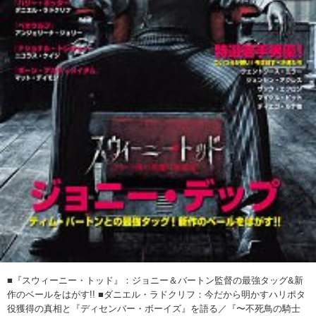
■『スウィーニー・トッド』：ジョニー＆バートン監督の最強タッグ&新
作のベールをはがす!! ■ダニエル・ラドクリフ：今だから明かすハリポタ
役獲得の真相と『ディセンバー・ボーイズ』を語る／『〜不死鳥の騎士