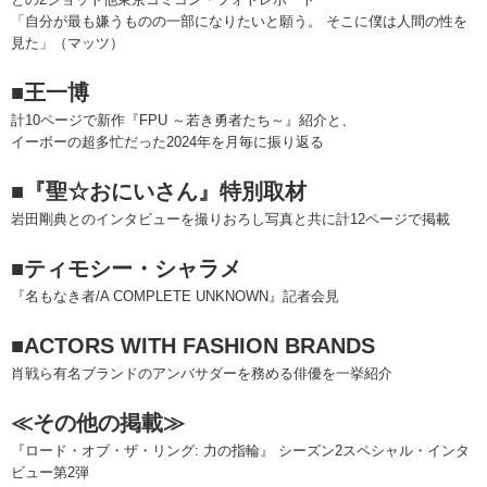
「自分が最も嫌うものの一部になりたいと願う。 そこに僕は人間の性を
見た」（マッツ）
■王一博
計10ページで新作『FPU ～若き勇者たち～』紹介と、
イーボーの超多忙だった2024年を月毎に振り返る
■『聖☆おにいさん』特別取材
岩田剛典とのインタビューを撮りおろし写真と共に計12ページで掲載
■ティモシー・シャラメ
『名もなき者/A COMPLETE UNKNOWN』記者会見
■ACTORS WITH FASHION BRANDS
肖戦ら有名ブランドのアンバサダーを務める俳優を一挙紹介
≪その他の掲載≫
『ロード・オブ・ザ・リング: 力の指輪』 シーズン2スペシャル・インタ
ビュー第2弾