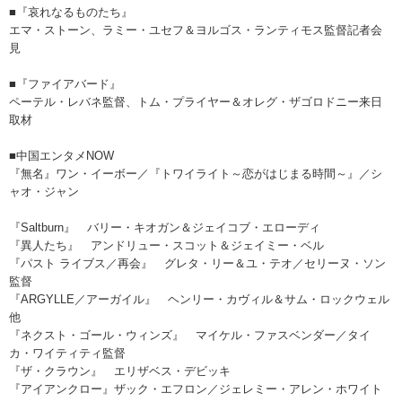
■『哀れなるものたち』
エマ・ストーン、ラミー・ユセフ＆ヨルゴス・ランティモス監督記者会
見
■『ファイアバード』
ペーテル・レバネ監督、トム・プライヤー＆オレグ・ザゴロドニー来日
取材
■中国エンタメNOW
『無名』ワン・イーボー／『トワイライト～恋がはじまる時間～』／シ
ャオ・ジャン
『Saltburn』 バリー・キオガン＆ジェイコブ・エローディ
『異人たち』 アンドリュー・スコット＆ジェイミー・ベル
『パスト ライブス／再会』 グレタ・リー＆ユ・テオ／セリーヌ・ソン
監督
『ARGYLLE／アーガイル』 ヘンリー・カヴィル＆サム・ロックウェル
他
『ネクスト・ゴール・ウィンズ』 マイケル・ファスベンダー／タイ
カ・ワイティティ監督
『ザ・クラウン』 エリザベス・デビッキ
『アイアンクロー』ザック・エフロン／ジェレミー・アレン・ホワイト