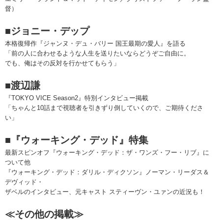
督）
■ジョニー・デップ
本格復帰作『ジャンヌ・デュ・バリー 国王最期の愛人』を語る
「前の人に合わせるような人生を送りたいならどうぞご自由に。
でも、俺はその反対を行かせてもらう」
■渡辺謙
『TOKYO VICE Season2』特別インタビュー掲載
「ちゃんと10話まで視聴者を引きずり倒していくので、ご期待くださ
い」
■『ウォーキング・デッド』特集
最新スピンオフ『ウォーキング・デッド：ザ・ワンズ・フー・リブ』に
ついて他
『ウォーキング・デッド：ダリル・ディクソン』ノーマン・リーダス＆
デヴィッド・
ザベルのインタビュー、元キャスト スティーヴン・ユァンの近況も！
≪その他の掲載≫