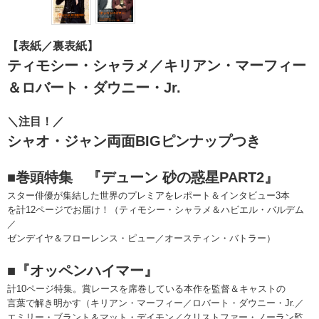
【表紙／裏表紙】
ティモシー・シャラメ／キリアン・マーフィー
＆ロバート・ダウニー・Jr.
＼注目！／
シャオ・ジャン両面BIGピンナップつき
■巻頭特集 『デューン 砂の惑星PART2』
スター俳優が集結した世界のプレミアをレポート＆インタビュー3本
を計12ページでお届け！（ティモシー・シャラメ＆ハビエル・バルデム
／
ゼンデイヤ＆フローレンス・ピュー／オースティン・バトラー）
■『オッペンハイマー』
計10ページ特集。賞レースを席巻している本作を監督＆キャストの
言葉で解き明かす（キリアン・マーフィー／ロバート・ダウニー・Jr.／
エミリー・ブラント＆マット・デイモン／クリストファー・ノーラン監