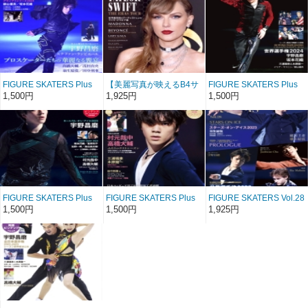
シャル Vol.2
FIGURE SKATERS Plus
【美麗写真が映えるB4サ
FIGURE SKATERS Plus
Vol.13／フィギュアスケ
イズの大判マガジン】イ
Vol.12／フィギュアスケ
1,500円
1,925円
1,500円
ーターズ・プラス13
ン・ロック・スペシャル
ーターズ・プラス12
Vol.1
FIGURE SKATERS Plus
FIGURE SKATERS Plus
FIGURE SKATERS Vol.28
Vol.11／フィギュアスケー
Vol.10／フィギュアスケ
／フィギュア・スケータ
1,500円
1,500円
1,925円
ターズ・プラス11
ーターズ・プラス10
ーズ28