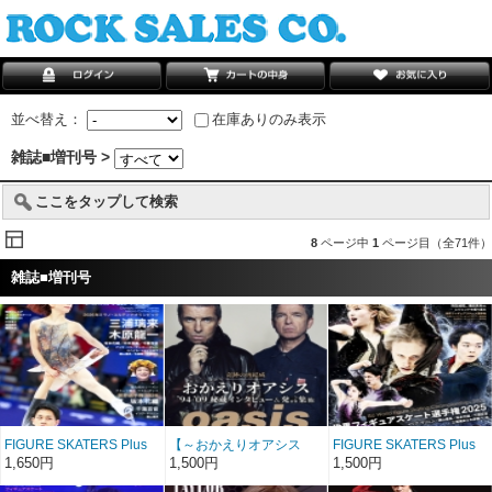
並べ替え：
在庫ありのみ表示
雑誌■増刊号 >
ここをタップして検索
8
ページ中
1
ページ目（全71件）
雑誌■増刊号
FIGURE SKATERS Plus
【～おかえりオアシス
FIGURE SKATERS Plus
Vol.15／フィギュアスケ
～ '94-'09の軌跡を辿る
Vol.14／フィギュアスケ
1,650円
1,500円
1,500円
ーターズ・プラス15
秘蔵インタビュー＆発言
ーターズ・プラス14
集】イン・ロック・スペ