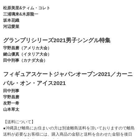
松原美里&ティム・コレト
三浦璃来&木原龍一
坂本花織
河辺愛菜
グランプリシリーズ2021男子シングル特集
宇野昌磨（アメリカ大会）
鍵山優真（イタリア大会）
田中刑事（カナダ大会）
フィギュアスケートジャパンオープン2021／カーニ
バル・オン・アイス2021
田中刑事
宇野昌磨
友野一希
山本草太
【送料について】
●沖縄及び離島にお住まいの方は別途離島送料を頂いておりますので離島
送料が必要なお客様には、購入商品の金額と送料を合わせた金額を後日