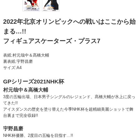
2022年北京オリンピックへの戦いはここから始
まる…!!
フィギュアスケーターズ・プラス7
表紙:村元哉中＆髙橋大輔
裏表紙:宇野昌磨
サイズ:A4
GPシリーズ2021NHK杯
村元哉中＆高橋大輔
3度の五輪出場、日本男子シングルのレジェンド、髙橋大輔が氷上に戻っ
てきた!!
アイスダンスの歴史を塗り替えた今季NHK杯を超精細美麗ショットで舞
台裏まで完全収録!!
宇野昌磨
NHK杯優勝、2度目の五輪を目指す…!!