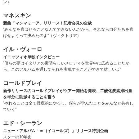
ン）
マネスキン
新曲「マンマミーア」リリース！記者会見の全貌
“みんなを喜ばせることなんてできないんだから、それなら自分たちを喜
ばせようって決めたのよ”（ヴィクトリア）
イル・ヴォーロ
イニャツィオ単独インタビュー
“僕らの夢はイタリアの素晴らしいメロディを世界中に広めることだか
ら、このアルバムを通してそれを実現することができて嬉しいよ”
コールドプレイ
新作リリースのコールドプレイがツアー開始を発表、二酸化炭素排出量
を半分に削減することを誓う
“やれることは全て徹底的にやるし、僕らが学んだことをみんなと共有し
ていく”
エド・シーラン
ニュー・アルバム「＝（イコールズ）」リリース特別企画
スターの10年史