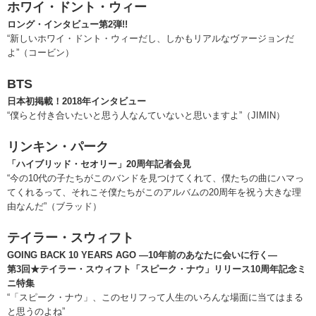
ホワイ・ドント・ウィー
ロング・インタビュー第2弾!!
“新しいホワイ・ドント・ウィーだし、しかもリアルなヴァージョンだ
よ”（コービン）
BTS
日本初掲載！2018年インタビュー
“僕らと付き合いたいと思う人なんていないと思いますよ”（JIMIN）
リンキン・パーク
「ハイブリッド・セオリー」20周年記者会見
“今の10代の子たちがこのバンドを見つけてくれて、僕たちの曲にハマっ
てくれるって、それこそ僕たちがこのアルバムの20周年を祝う大きな理
由なんだ”（ブラッド）
テイラー・スウィフト
GOING BACK 10 YEARS AGO ―10年前のあなたに会いに行く―
第3回★テイラー・スウィフト「スピーク・ナウ」リリース10周年記念ミ
ニ特集
“「スピーク・ナウ」、このセリフって人生のいろんな場面に当てはまる
と思うのよね”