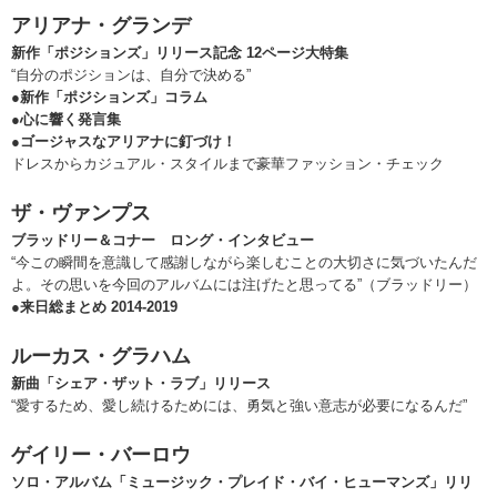
アリアナ・グランデ
新作「ポジションズ」リリース記念 12ページ大特集
“自分のポジションは、自分で決める”
●新作「ポジションズ」コラム
●心に響く発言集
●ゴージャスなアリアナに釘づけ！
ドレスからカジュアル・スタイルまで豪華ファッション・チェック
ザ・ヴァンプス
ブラッドリー＆コナー ロング・インタビュー
“今この瞬間を意識して感謝しながら楽しむことの大切さに気づいたんだ
よ。その思いを今回のアルバムには注げたと思ってる”（ブラッドリー）
●来日総まとめ 2014-2019
ルーカス・グラハム
新曲「シェア・ザット・ラブ」リリース
“愛するため、愛し続けるためには、勇気と強い意志が必要になるんだ”
ゲイリー・バーロウ
ソロ・アルバム「ミュージック・プレイド・バイ・ヒューマンズ」リリ