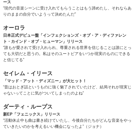
ース
“現代の音楽シーンに受け入れてもらうことはもう諦めたし、それならあ
りのままの自分でいようって決めたんだ”
オーロラ
日本正式デビュー盤「インフェクションズ・オブ・ア・ディファレン
ト・カインド・オブ・ヒューマン」リリース
“誰もが愛されて受け入れられ、尊重される世界を信じることは誰にとっ
ても大切だと思うの。私はそのユートピアをいつか現実のものにできる
と信じてる”
セイレム・イリース
「マッド・アット・ディズニー」が大ヒット！
“昔はおとぎ話というものに強く魅了されていたけど、結局それが現実じ
ゃないってことに気がついてしまったのよね”
ダーティ・ループス
新EP「フェニックス」リリース
“活動休止中も曲は書き続けていたし、今後自分たちがどんな音楽をやっ
ていきたいのかを考えるいい機会になったよ”（ジョナ）