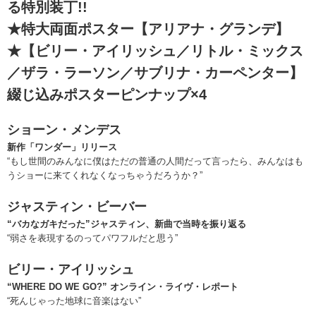
る特別装丁!!
★特大両面ポスター【アリアナ・グランデ】
★【ビリー・アイリッシュ／リトル・ミックス
／ザラ・ラーソン／サブリナ・カーペンター】
綴じ込みポスターピンナップ×4
ショーン・メンデス
新作「ワンダー」リリース
“もし世間のみんなに僕はただの普通の人間だって言ったら、みんなはも
うショーに来てくれなくなっちゃうだろうか？”
ジャスティン・ビーバー
“バカなガキだった”ジャスティン、新曲で当時を振り返る
“弱さを表現するのってパワフルだと思う”
ビリー・アイリッシュ
“WHERE DO WE GO?” オンライン・ライヴ・レポート
“死んじゃった地球に音楽はない”