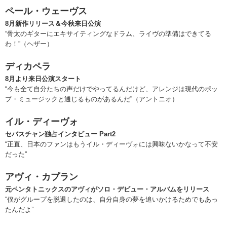
ペール・ウェーヴス
8月新作リリース＆今秋来日公演
“骨太のギターにエキサイティングなドラム、ライヴの準備はできてる
わ！”（ヘザー）
ディカペラ
8月より来日公演スタート
“今も全て自分たちの声だけでやってるんだけど、アレンジは現代のポッ
プ・ミュージックと通じるものがあるんだ”（アントニオ）
イル・ディーヴォ
セバスチャン独占インタビュー Part2
“正直、日本のファンはもうイル・ディーヴォには興味ないかなって不安
だった”
アヴィ・カプラン
元ペンタトニックスのアヴィがソロ・デビュー・アルバムをリリース
“僕がグループを脱退したのは、自分自身の夢を追いかけるためでもあっ
たんだよ”