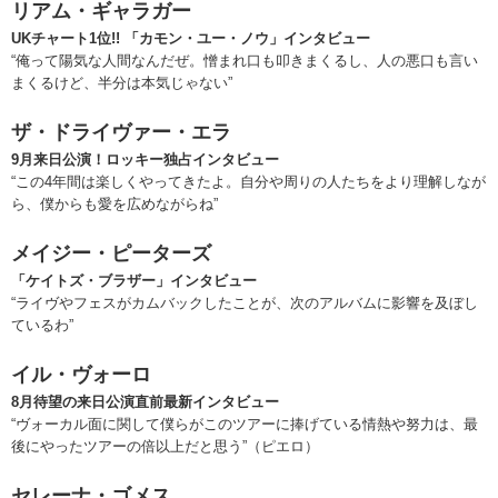
リアム・ギャラガー
UKチャート1位!! 「カモン・ユー・ノウ」インタビュー
“俺って陽気な人間なんだぜ。憎まれ口も叩きまくるし、人の悪口も言い
まくるけど、半分は本気じゃない”
ザ・ドライヴァー・エラ
9月来日公演！ロッキー独占インタビュー
“この4年間は楽しくやってきたよ。自分や周りの人たちをより理解しなが
ら、僕からも愛を広めながらね”
メイジー・ピーターズ
「ケイトズ・ブラザー」インタビュー
“ライヴやフェスがカムバックしたことが、次のアルバムに影響を及ぼし
ているわ”
イル・ヴォーロ
8月待望の来日公演直前最新インタビュー
“ヴォーカル面に関して僕らがこのツアーに捧げている情熱や努力は、最
後にやったツアーの倍以上だと思う”（ピエロ）
セレーナ・ゴメス