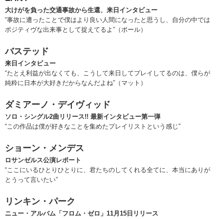
大けがを負った交通事故から生還、来日インタビュー
“事故に遭ったことで僕はより良い人間になったと思うし、自分の中では
ポジティヴな出来事として捉えてるよ”（ポール）
バステッド
来日インタビュー
“たとえ利益が出なくても、こうして来日してプレイしてるのは、僕らが
純粋に日本が大好きだからなんだよね”（マット）
ダミアーノ・デイヴィッド
ソロ・シングル2曲リリース!! 最新インタビュー第一弾
“この作品は僕が好きなことを集めたプレイリストという感じ”
ショーン・メンデス
ロサンゼルス公演レポート
“ここにいるひとりひとりに、君たちのしてくれる全てに、本当にありが
とうって言いたい”
リンキン・パーク
ニュー・アルバム「フロム・ゼロ」11月15日リリース