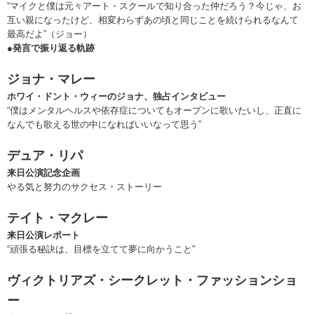
“マイクと僕は元々アート・スクールで知り合った仲だろう？今じゃ、お
互い親になったけど、相変わらずあの頃と同じことを続けられるなんて
最高だよ”（ジョー）
●発言で振り返る軌跡
ジョナ・マレー
ホワイ・ドント・ウィーのジョナ、独占インタビュー
“僕はメンタルヘルスや依存症についてもオープンに歌いたいし、正直に
なんでも歌える世の中になればいいなって思う”
デュア・リパ
来日公演記念企画
やる気と努力のサクセス・ストーリー
テイト・マクレー
来日公演レポート
“頑張る秘訣は、目標を立てて夢に向かうこと”
ヴィクトリアズ・シークレット・ファッションショ
ー