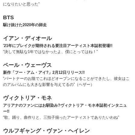
になりたいと思った”
BTS
駆け抜けた2020年の師走
イアン・ディオール
'21年にブレイクが期待される要注目アーティスト本誌初登場!!
“決して無駄な1年ではなかったよ、僕にとってはね！”
ペール・ウェーヴス
新作「フー・アム・アイ?」2月12日リリース!!
“パートナーのお陰でこれほどオープンになることができたし、彼女はこ
のアルバムにも大きな影響を与えてるの”（ヘザー）
ヴィクトリア・モネ
アリアナのファンにはお馴染み?ヴィクトリア・モネ本誌初インタニュ
ー!!
“歌、踊り、曲作りと、三拍子揃ったアーティストでありたいわね”
ウルフギャング・ヴァン・ヘイレン