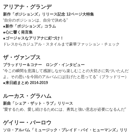
アリアナ・グランデ
新作「ポジションズ」リリース記念 12ページ大特集
“自分のポジションは、自分で決める”
●新作「ポジションズ」コラム
●心に響く発言集
●ゴージャスなアリアナに釘づけ！
ドレスからカジュアル・スタイルまで豪華ファッション・チェック
ザ・ヴァンプス
ブラッドリー＆コナー ロング・インタビュー
“今この瞬間を意識して感謝しながら楽しむことの大切さに気づいたんだ
よ。その思いを今回のアルバムには注げたと思ってる”（ブラッドリー）
●来日総まとめ 2014-2019
ルーカス・グラハム
新曲「シェア・ザット・ラブ」リリース
“愛するため、愛し続けるためには、勇気と強い意志が必要になるんだ”
ゲイリー・バーロウ
ソロ・アルバム「ミュージック・プレイド・バイ・ヒューマンズ」リリ