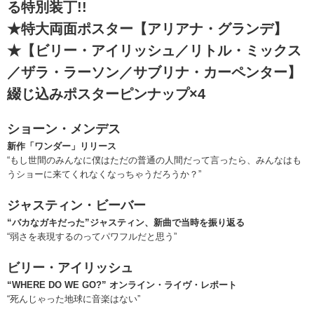
る特別装丁!!
★特大両面ポスター【アリアナ・グランデ】
★【ビリー・アイリッシュ／リトル・ミックス
／ザラ・ラーソン／サブリナ・カーペンター】
綴じ込みポスターピンナップ×4
ショーン・メンデス
新作「ワンダー」リリース
“もし世間のみんなに僕はただの普通の人間だって言ったら、みんなはも
うショーに来てくれなくなっちゃうだろうか？”
ジャスティン・ビーバー
“バカなガキだった”ジャスティン、新曲で当時を振り返る
“弱さを表現するのってパワフルだと思う”
ビリー・アイリッシュ
“WHERE DO WE GO?” オンライン・ライヴ・レポート
“死んじゃった地球に音楽はない”