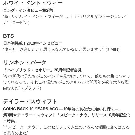
ホワイ・ドント・ウィー
ロング・インタビュー第2弾!!
“新しいホワイ・ドント・ウィーだし、しかもリアルなヴァージョンだ
よ”（コービン）
BTS
日本初掲載！2018年インタビュー
“僕らと付き合いたいと思う人なんていないと思いますよ”（JIMIN）
リンキン・パーク
「ハイブリッド・セオリー」20周年記者会見
“今の10代の子たちがこのバンドを見つけてくれて、僕たちの曲にハマっ
てくれるって、それこそ僕たちがこのアルバムの20周年を祝う大きな理
由なんだ”（ブラッド）
テイラー・スウィフト
GOING BACK 10 YEARS AGO ―10年前のあなたに会いに行く―
第3回★テイラー・スウィフト「スピーク・ナウ」リリース10周年記念ミ
ニ特集
“「スピーク・ナウ」、このセリフって人生のいろんな場面に当てはまる
と思うのよね”