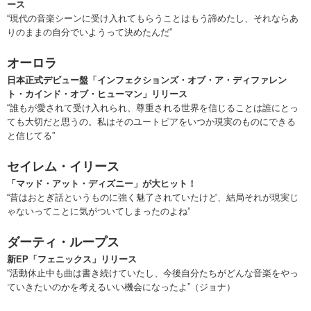
ース
“現代の音楽シーンに受け入れてもらうことはもう諦めたし、それならあ
りのままの自分でいようって決めたんだ”
オーロラ
日本正式デビュー盤「インフェクションズ・オブ・ア・ディファレン
ト・カインド・オブ・ヒューマン」リリース
“誰もが愛されて受け入れられ、尊重される世界を信じることは誰にとっ
ても大切だと思うの。私はそのユートピアをいつか現実のものにできる
と信じてる”
セイレム・イリース
「マッド・アット・ディズニー」が大ヒット！
“昔はおとぎ話というものに強く魅了されていたけど、結局それが現実じ
ゃないってことに気がついてしまったのよね”
ダーティ・ループス
新EP「フェニックス」リリース
“活動休止中も曲は書き続けていたし、今後自分たちがどんな音楽をやっ
ていきたいのかを考えるいい機会になったよ”（ジョナ）