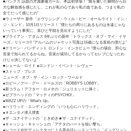
■バンクス 話題の才識兼備ガール、本誌初登場！ “曲を書いた瞬間から巨
大な解放感を感じたし、これが私の心であり私の血である、つまり私の
全てだって感じたの”
■ウィーザー 新作「エヴリシング・ウィル・ビー・オールライト・イン・
ジ・エンド」10月1日リリース！ “僕たちの周りにあるものは永遠じゃな
いっていう事実に、喜びと平穏を見出すようにした”
■ブライアン・アダムス 6年ぶりの新作「トラックス・オブ・マイ・イヤ
ーズ」リリース!! “アルバムのジャケット写真は16歳になる直前の僕だよ”
■クリーン・バンディット ロンドン・インタビュー “僕らの場合、肝心な
音楽で知られてるからね。音楽が成功してるからってセレブになったわ
けじゃ決してないよ”
■シェール・ロイド ●ロンドン・イベント・レヴュー
■ストップ・プレス
ニューズ・オブ・ザ・イン・ロック・ワールド
●ロビー／グー・グー・ドールズの「ROBBY'S LOBBY」
●新コラム！アフター・ロメオの「ジュリエットに捧ぐ」
●ゼブラヘッドの「マッティのPSYCHO!」
●WAZZ UPの「What's Up」
●ハリウッド・エンディングの「いつも心にハリウッド」
●＃エンタメ潜入捜査
●ザ・ユナイテッドの「ときめき★ザ・ユナイテッド」
●キャッシュ・キャッシュの「アナタのハートを狙い撃ち」
●レコード会社ディレクターによる英会話レッスンコラム「イングリッシ