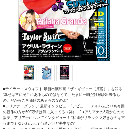
■テイラー・スウィフト 最新出演映画「ザ・ギヴァー（原題）」を語る
“幸せは常にそこにあるものではなくて、たまに一瞬だけ経験出来るも
の、だからこそ価値のあるものなのよ”
■アリアナ・グランデ 最新インタビュー “デビュー・アルバムよりも今回
の新作の方が500万倍は気に入ってる（笑）！” ●アリアナの8歳からの大
親友、アリアナについてインタビュー！ “私達がリラックマ好きなのは言
うまでもないわよね？当然だけど夢中なの”