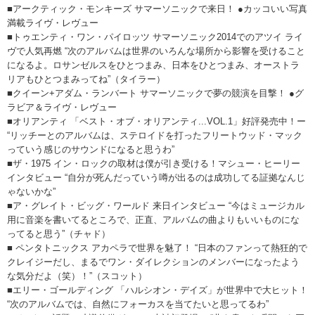
■アークティック・モンキーズ サマーソニックで来日！ ●カッコいい写真
満載ライヴ・レヴュー
■トゥエンティ・ワン・パイロッツ サマーソニック2014でのアツイ ライ
ヴで人気再燃 “次のアルバムは世界のいろんな場所から影響を受けること
になるよ。ロサンゼルスをひとつまみ、日本をひとつまみ、オーストラ
リアもひとつまみってね”（タイラー）
■クイーン+アダム・ランバート サマーソニックで夢の競演を目撃！ ●グ
ラビア＆ライヴ・レヴュー
■オリアンティ 「ベスト・オブ・オリアンティ...VOL.1」好評発売中！ー
“リッチーとのアルバムは、ステロイドを打ったフリートウッド・マック
っていう感じのサウンドになると思うわ”
■ザ・1975 イン・ロックの取材は僕が引き受ける！マシュー・ヒーリー
インタビュー “自分が死んだっていう噂が出るのは成功してる証拠なんじ
ゃないかな”
■ア・グレイト・ビッグ・ワールド 来日インタビュー “今はミュージカル
用に音楽を書いてるところで、正直、アルバムの曲よりもいいものにな
ってると思う”（チャド）
■ ペンタトニックス アカペラで世界を魅了！ “日本のファンって熱狂的で
クレイジーだし、まるでワン・ダイレクションのメンバーになったよう
な気分だよ（笑）！”（スコット）
■エリー・ゴールディング 「ハルシオン・デイズ」が世界中で大ヒット！
“次のアルバムでは、自然にフォーカスを当てたいと思ってるわ”