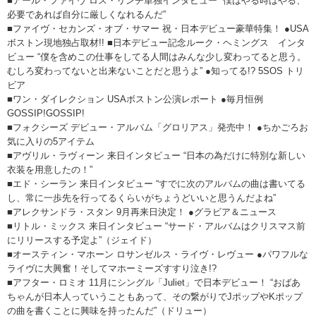
■アール・ファイヴ ロス・リンチ単独インタビュー “僕はやる時はやる、
必要であれば自分に厳しくなれるんだ”
■ファイヴ・セカンズ・オブ・サマー 祝・日本デビュー豪華特集！ ●USA
ボストン現地独占取材!! ■日本デビュー記念ルーク・ヘミングス インタ
ビュー “僕を含めこの仕事をしてる人間はみんな少し変わってると思う。
むしろ変わってないと出来ないことだと思うよ” ●知ってる!? 5SOS トリ
ビア
■ワン・ダイレクション USAボストン公演レポート ●毎月恒例
GOSSIP!GOSSIP!
■フォクシーズ デビュー・アルバム「グロリアス」発売中！ ●ちかごろお
気に入りの5アイテム
■アヴリル・ラヴィーン 来日インタビュー “日本の為だけに特別な新しい
衣装を用意したの！”
■エド・シーラン 来日インタビュー “すでに次のアルバムの曲は書いてる
し、常に一歩先を行ってるくらいがちょうどいいと思うんだよね”
■アレクサンドラ・スタン 9月再来日決定！ ●グラビア＆ニュース
■リトル・ミックス 来日インタビュー “サード・アルバムはクリスマス前
にリリースする予定よ”（ジェイド）
■オースティン・マホーン ロサンゼルス・ライヴ・レヴュー ●パワフルな
ライヴに大興奮！そしてマホーミーズすすり泣き!?
■アフター・ロミオ 11月にシングル「Juliet」で日本デビュー！ “おばあ
ちゃんが日本人っていうこともあって、その繋がりでJポップやKポップ
の曲を書くことに興味を持ったんだ”（ドリュー）