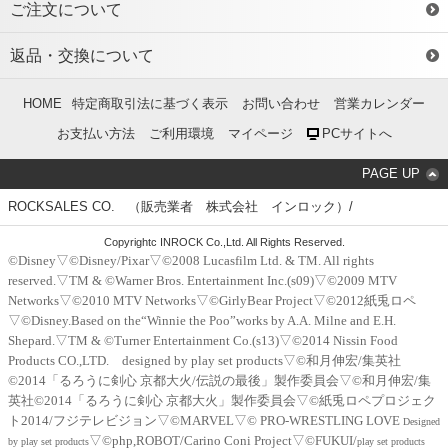
ご注文について
返品・交換について
HOME
特定商取引法に基づく表示
お問い合わせ
営業カレンダー
お支払い方法
ご利用環境
マイページ
PCサイトへ
PAGE UP
ROCKSALES CO. （販売業者 株式会社 インロック）/
Copyrightc INROCK Co.,Ltd. All Rights Reserved.
©Disney▽©Disney/Pixar▽©2008 Lucasfilm Ltd. & TM. All rights
reserved.▽TM & ©Warner Bros. Entertainment Inc.(s09)▽©2009 MTV
Networks▽©2010 MTV Networks▽©GirlyBear Project▽©2012紙兎ロペ
▽©Disney.Based on the“Winnie the Poo”works by A.A. Milne and E.H.
Shepard.▽TM & ©Turner Entertainment Co.(s13)▽©2014 Nissin Food
Products CO.,LTD. designed by play set products▽©和月伸宏/集英社
©2014「るろうに剣心 京都大火/伝説の最後」製作委員会▽©和月伸宏/集
英社©2014「るろうに剣心 京都大火」製作委員会▽©紙兎ロペプロジェク
ト2014/フジテレビジョン▽©MARVEL▽© PRO-WRESTLING LOVE
Designed
▽©php,ROBOT/Carino Coni Project▽©FUKUI/
by play set products
play set products