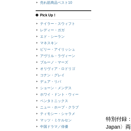
売れ筋商品ベスト10
Pick Up！
テイラー・スウィフト
レディー・ガガ
エド・シーラン
マネスキン
ビリー・アイリッシュ
アヴリル・ラヴィーン
ブルーノ・マーズ
オリヴィア・ロドリゴ
コナン・グレイ
デュア・リパ
ショーン・メンデス
ホワイ・ドント・ウィー
ペンタトニックス
ニュー・ホープ・クラブ
ティモシー・シャラメ
特別付録：
マッツ・ミケルセン
Japan
中国ドラマ／俳優