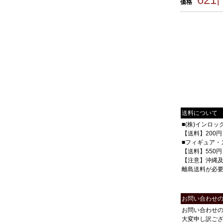
価格
送料について
■(株)インロ
【送料】200円
■フィギュア・
【送料】550円
【注意】沖縄
離島送料が必
お問い合わせ
お問い合わせ
大変申し訳ご