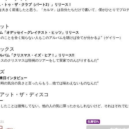
ム・トゥ・ザ・クラブ（パート2）」リリース！
らは大きく前進したと思う。「カルマ」は自分たちだけで書いて、僕がひとりでプロデ
ット
ム「オデッセイ～グレイテスト・ヒッツ」リリース
トのことを全く知らない人もこのアルバムを聴けば全てが分かるよ”（ゲイリー）
ックス
ルバム「クリスマス・イズ・ヒア！」リリース!!
クスのクリスマスは恒例のツアーをして実家でのんびりするんだ”
ズ
来日インタビュー
た時の気分の良さと言ったらもう…他では味わえないものなんだ”
アット・ザ・ディスコ
ー
トしたことは後悔してない。他の人の気に障ったかもしれないけど、それはそれでむ
421
円