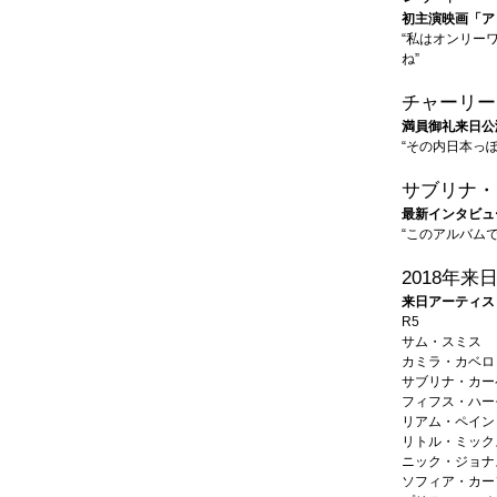
初主演映画「アリ
“私はオンリー
ね”
チャーリー
満員御礼来日公
“その内日本っ
サブリナ・
最新インタビュ
“このアルバム
2018年来
来日アーティス
R5
サム・スミス
カミラ・カベロ
サブリナ・カー
フィフス・ハー
リアム・ペイン
リトル・ミック
ニック・ジョナ
ソフィア・カー