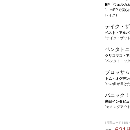
EP「ウェルカ
“このEPで僕
レイク）
テイク・ザ
ベスト・アルバ
“テイク・ザッ
ペンタトニ
クリスマス・ア
“ペンタトニッ
ブロッサム
トム・オグデン
“いい曲が書け
パニック！
来日インタビュ
“カミングアウ
[ 商品コード ] BN-
621