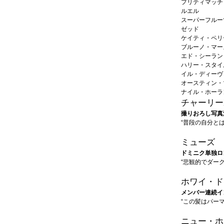
プリティマッチ
ルエル
スーパーフルー
ゼッド
ケイティ・ペリ
ブルーノ・マー
エド・シーラン
ハリー・スタイ
イル・ディーヴ
オースティン・
ナイル・ホーラ
チャーリー
撮りおろし写真
“普段の自分と
ミューズ
ドミニク単独ロ
“悲観的でダー
ホワイ・ド
メンバー連続イ
“この髪はパー
ニュー・ホ