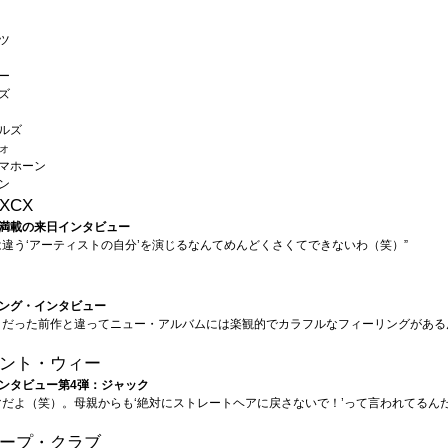
ツ
ー
ズ
ルズ
ォ
マホーン
ン
XCX
満載の来日インタビュー
は違う‘アーティストの自分’を演じるなんてめんどくさくてできないわ（笑）”
ング・インタビュー
クだった前作と違ってニュー・アルバムには楽観的でカラフルなフィーリングがある
ント・ウィー
ンタビュー第4弾：ジャック
マだよ（笑）。母親からも‘絶対にストレートヘアに戻さないで！’って言われてるんだ
ープ・クラブ