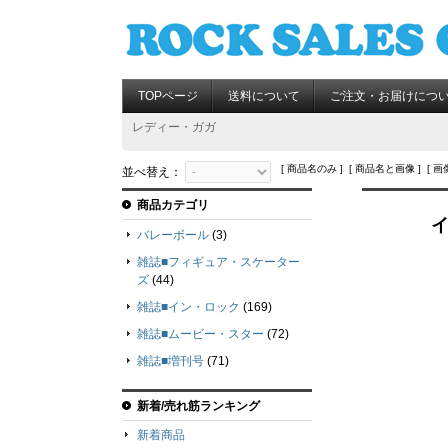
TOPページ
送料について
ご注文・お届けにつ
レディー・ガガ
[ 商品名のみ ] [ 商品名と画像 ] [ 画
並べ替え：
商品カテゴリ
イ
バレーボール
(3)
雑誌■フィギュア・スケーター
ズ
(44)
雑誌■イン・ロック
(169)
雑誌■ムービー・スター
(72)
雑誌■増刊号
(71)
新着/売れ筋ランキング
新着商品