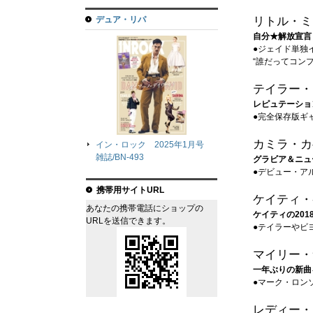
デュア・リパ
リトル・ミ
自分★解放宣言
●ジェイド単独
“誰だってコン
テイラー・
レピュテーション
●完全保存版ギ
カミラ・カ
イン・ロック 2025年1月号
雑誌/BN-493
グラビア＆ニュ
●デビュー・ア
携帯用サイトURL
ケイティ・
あなたの携帯電話にショップの
ケイティの201
URLを送信できます。
●テイラーやビ
マイリー・
一年ぶりの新曲
●マーク・ロン
レディー・