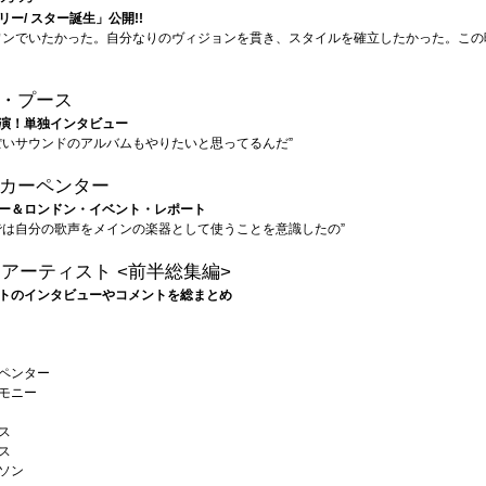
ー/ スター誕生」公開!!
ワンでいたかった。自分なりのヴィジョンを貫き、スタイルを確立したかった。この
・プース
演！単独インタビュー
ぽいサウンドのアルバムもやりたいと思ってるんだ”
カーペンター
ー＆ロンドン・イベント・レポート
では自分の歌声をメインの楽器として使うことを意識したの”
日アーティスト <前半総集編>
トのインタビューやコメントを総まとめ
ペンター
モニー
ス
ス
ソン