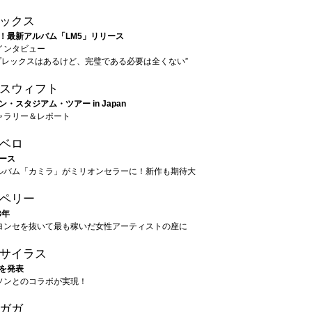
ックス
！最新アルバム「LM5」リリース
インタビュー
プレックスはあるけど、完璧である必要は全くない”
スウィフト
・スタジアム・ツアー in Japan
ャラリー＆レポート
ベロ
ース
ルバム「カミラ」がミリオンセラーに！新作も期待大
ペリー
8年
ヨンセを抜いて最も稼いだ女性アーティストの座に
サイラス
を発表
ソンとのコラボが実現！
ガガ