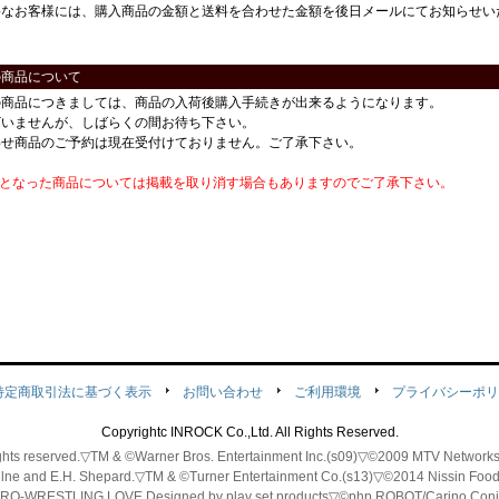
要なお客様には、購入商品の金額と送料を合わせた金額を後日メールにてお知らせい
の商品について
の商品につきましては、商品の入荷後購入手続きが出来るようになります。
ざいませんが、しばらくの間お待ち下さい。
わせ商品のご予約は現在受付けておりません。ご了承下さい。
番となった商品については掲載を取り消す場合もありますのでご了承下さい。
特定商取引法に基づく表示
お問い合わせ
ご利用環境
プライバシーポリ
Copyrightc INROCK Co.,Ltd. All Rights Reserved.
 rights reserved.▽TM & ©Warner Bros. Entertainment Inc.(s09)▽©2009 MTV Ne
ilne and E.H. Shepard.▽TM & ©Turner Entertainment Co.(s13)▽©2014 Nissin Fo
-WRESTLING LOVE
Designed by play set products
▽©php,ROBOT/Carino Coni 