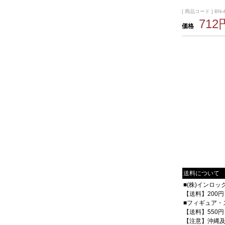
[ 商品コード ] BN-
712
価格
送料について
■(株)インロ
【送料】200円
■フィギュア・
【送料】550円
【注意】沖縄