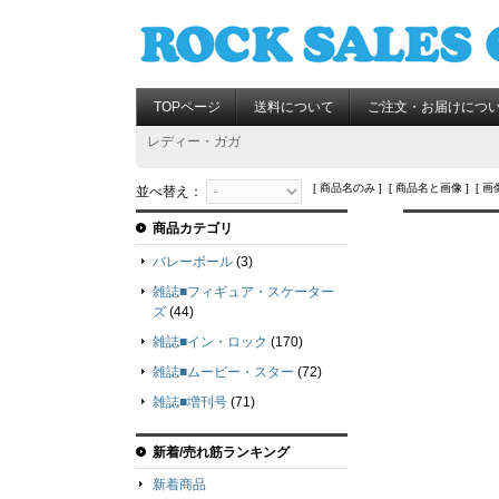
TOPページ
送料について
ご注文・お届けにつ
レディー・ガガ
[ 商品名のみ ] [ 商品名と画像 ] [ 画
並べ替え：
商品カテゴリ
バレーボール
(3)
雑誌■フィギュア・スケーター
ズ
(44)
雑誌■イン・ロック
(170)
雑誌■ムービー・スター
(72)
雑誌■増刊号
(71)
新着/売れ筋ランキング
新着商品