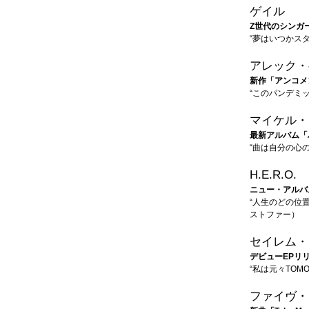
ゲイル
Z世代のシンガ
“夢はいつかス
アレック・
新作「アンコメ
“このパンデミ
マイケル・
最新アルバム「
“曲は自分の心
H.E.R.O.
ニュー・アルバ
“人生のどの位
ストファー）
セイレム・
デビューEPリ
“私は元々TOM
ファイヴ・