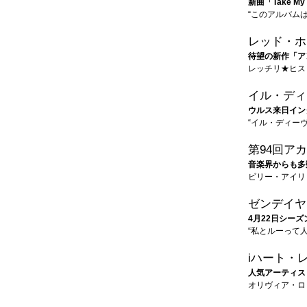
新曲「Take 
“このアルバム
レッド・ホ
待望の新作「ア
レッチリ★ヒス
イル・ディ
ウルス来日イン
“イル・ディー
第94回ア
音楽界からも多
ビリー・アイリ
ゼンデイヤ
4月22日シーズ
“私とルーって
iハート・
人気アーティス
オリヴィア・ロ