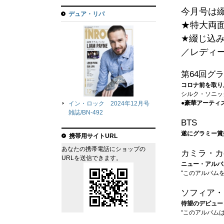
今月号は綴
デュア・リパ
★特大両
★綴じ込
／レディ
第64回グ
コロナ前を取り
シルク・ソニッ
●豪華アーティ
イン・ロック 2024年12月号
雑誌/BN-492
BTS
遂にグラミー賞
携帯用サイトURL
あなたの携帯電話にショップの
カミラ・カ
URLを送信できます。
ニュー・アルバ
“このアルバム
ソフィア・
待望のデビュー
“このアルバム