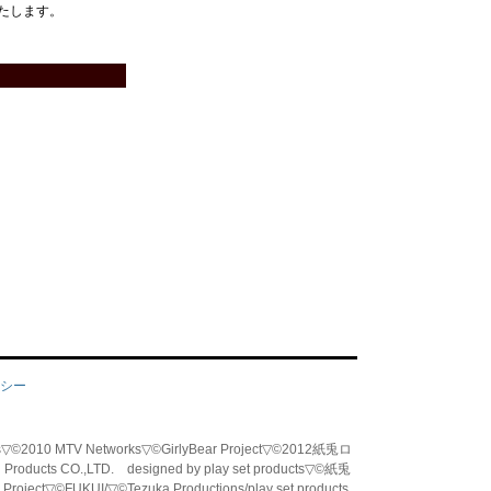
たします。
シー
tworks▽©2010 MTV Networks▽©GirlyBear Project▽©2012紙兎ロ
od Products CO.,LTD. designed by play set products▽©紙兎
Project▽©FUKUI/▽©Tezuka Productions/
play set products