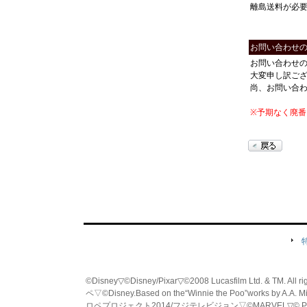
離島送料が必
お問い合わせ
お問い合わせ
大変申し訳ご
尚、お問い合
※予期なく廃
©Disney▽©Disney/Pixar▽©2008 Lucasfilm Ltd. & TM. All
ペ▽©Disney.Based on the“Winnie the Poo”works by A.A. M
ロペプロジェクト2014/フジテレビジョン▽©MARVEL▽© PRO