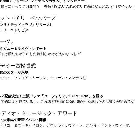
My Hand」リリース!! マイケル＆カラム、インタビュー
は僕らにとってこれまでで一番特別で思い入れの強い作品になると思う”（マイケル
ット・チリ・ペッパーズ
ンリミテッド・ラヴ」リリース!!
トリー＆トリビア
ーヴォ
タビュー＆ライヴ・レポート
ヴォは僕たちが手にした特別なかけがえのないもの”
カデミー賞授賞式
数のスターが来場
ッシュ、ソフィア・カーソン、ショーン・メンデス他
ン2配信決定！主演ドラマ「ユーフォリア／EUPHORIA」を語る
人間的によく似ているし、これほど感情的に強い繋がりを感じたのは彼女が初めてな
レディオ・ミュージック・アワード
ト大集結の豪華イベント開催
ドリゴ、ダヴ・キャメロン、アヴリル・ラヴィーン、ホワイ・ドント・ウィー他