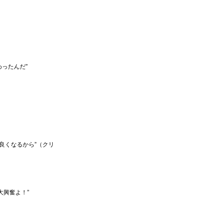
ったんだ”
良くなるから”（クリ
大興奮よ！”