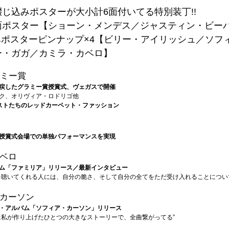
じ込みポスターが大小計6面付いてる特別装丁!!
面ポスター【ショーン・メンデス／ジャスティン・ビー
みポスターピンナップ×4【ビリー・アイリッシュ／ソフ
ー・ガガ／カミラ・カベロ】
ラミー賞
戻したグラミー賞授賞式、ヴェガスで開催
ク、オリヴィア・ロドリゴ他
ストたちのレッドカーペット・ファッション
授賞式会場での単独パフォーマンスを実現
ベロ
ム「ファミリア」リリース／最新インタビュー
を聴いてくれる人には、自分の脆さ、そして自分の全てをただ受け入れることについ
カーソン
・アルバム「ソフィア・カーソン」リリース
は私が作り上げたひとつの大きなストーリーで、全曲繋がってる”