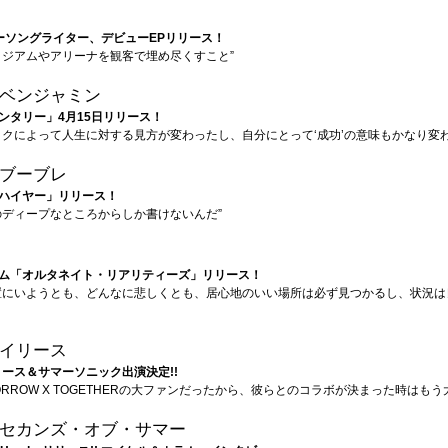
ーソングライター、デビューEPリリース！
タジアムやアリーナを観客で埋め尽くすこと”
ベンジャミン
ンタリー」4月15日リリース！
ックによって人生に対する見方が変わったし、自分にとって‘成功’の意味もかなり変わ
ブーブレ
ハイヤー」リリース！
のディープなところからしか書けないんだ”
ム「オルタネイト・リアリティーズ」リリース！
置にいようとも、どんなに悲しくとも、居心地のいい場所は必ず見つかるし、状況は
イリース
リース＆サマーソニック出演決定!!
ORROW X TOGETHERの大ファンだったから、彼らとのコラボが決まった時はもう
セカンズ・オブ・サマー