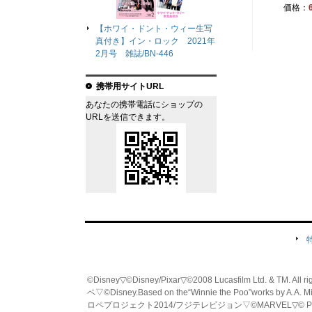
価格：
【ホワイ・ドント・ウィー生写
真付き】イン・ロック 2021年
2月号 雑誌/BN-446
携帯用サイトURL
あなたの携帯電話にショップの
URLを送信できます。
©Disney▽©Disney/Pixar▽©2008 Lucasfilm Ltd. & TM. All
ペ▽©Disney.Based on the“Winnie the Poo”works by A.A. M
ロペプロジェクト2014/フジテレビジョン▽©MARVEL▽© PRO