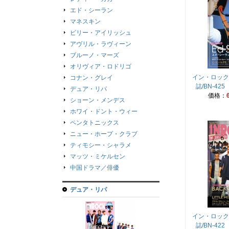
エド・シーラン
マネスキン
ビリー・アイリッシュ
アヴリル・ラヴィーン
ブルーノ・マーズ
オリヴィア・ロドリゴ
イン・ロック
コナン・グレイ
誌/BN-4
デュア・リパ
価格：
ショーン・メンデス
ホワイ・ドント・ウィー
ペンタトニックス
ニュー・ホープ・クラブ
ティモシー・シャラメ
マッツ・ミケルセン
中国ドラマ／俳優
デュア・リパ
イン・ロック
誌/BN-4