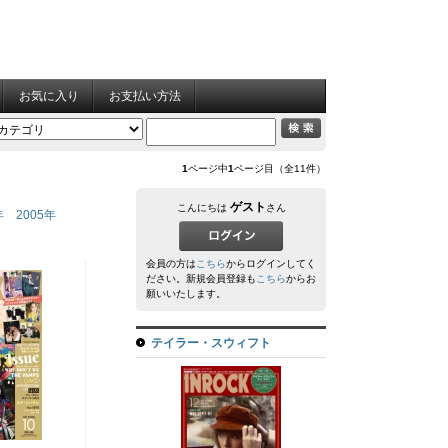
お気に入り
お支払い方法
1
ページ中
1
ページ目（全11件）
ゲスト
こんにちは
さん
年
2005年
会員の方は
こちら
からログインしてく
ださい。新規会員登録も
こちら
からお
願いいたします。
テイラー・スウィフト