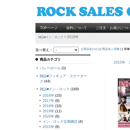
TOPページ
送料について
ご注文・お届けにつ
> 2019年
雑誌■イン・ロック
[
商品名のみ
] [
商品名と画像
] [ 画
並べ替え：
商品カテゴリ
2015年
バレーボール
(3)
雑誌■フィギュア・スケーター
ズ
(44)
雑誌■イン・ロック
(169)
2016年
(10)
2017年
(6)
2018年
(10)
2019年
(11)
2020年
(6)
イン・ロック定期購読
(4)
2015年
(8)