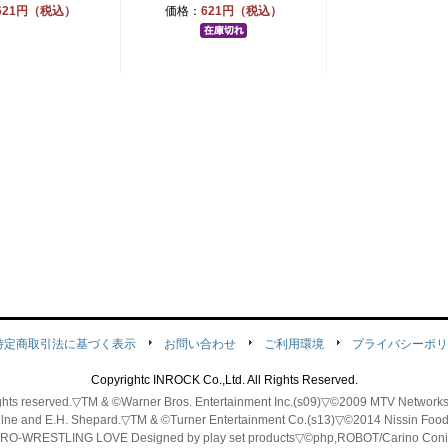
621円（税込）
価格：
621円（税込）
特定商取引法に基づく表示
お問い合わせ
ご利用環境
プライバシーポリ
Copyrightc INROCK Co.,Ltd. All Rights Reserved.
 rights reserved.▽TM & ©Warner Bros. Entertainment Inc.(s09)▽©2009 MTV Ne
ilne and E.H. Shepard.▽TM & ©Turner Entertainment Co.(s13)▽©2014 Nissin Fo
-WRESTLING LOVE
Designed by play set products
▽©php,ROBOT/Carino Coni 