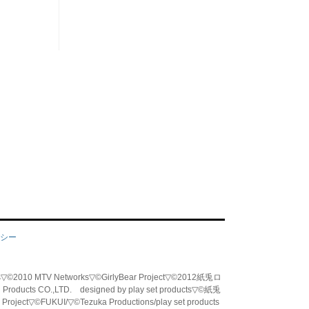
シー
tworks▽©2010 MTV Networks▽©GirlyBear Project▽©2012紙兎ロ
od Products CO.,LTD. designed by play set products▽©紙兎
Project▽©FUKUI/▽©Tezuka Productions/
play set products