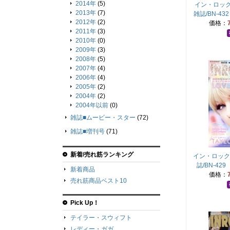
2014年
(5)
イン・ロック
2013年
(7)
雑誌/BN-4
2012年
(2)
価格：
2011年
(3)
2010年
(0)
2009年
(3)
2008年
(5)
2007年
(4)
2006年
(4)
2005年
(2)
2004年
(2)
2004年以前
(0)
雑誌■ムービー・スター
(72)
雑誌■増刊号
(71)
新着/売れ筋ランキング
イン・ロック
誌/BN-4
新着商品
価格：
売れ筋商品ベスト10
Pick Up！
テイラー・スウィフト
レディー・ガガ