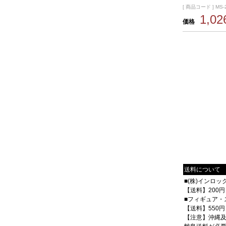
[ 商品コード ] MS-
1,0
価格
送料について
■(株)インロ
【送料】200円
■フィギュア・
【送料】550円
【注意】沖縄