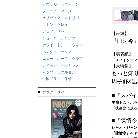
アヴリル・ラヴィーン
ブルーノ・マーズ
オリヴィア・ロドリゴ
コナン・グレイ
デュア・リパ
【表紙】
ショーン・メンデス
『山河令
ホワイ・ドント・ウィー
ペンタトニックス
【裏表紙】
ニュー・ホープ・クラブ
『スパイダーマ
ティモシー・シャラメ
【大特集】
マッツ・ミケルセン
もっと知り
中国ドラマ／俳優
周子舒&温
デュア・リパ
■『スパイ
主演トム・ホラ
「映画史に残る
■『陳情令
シャオ・ジャン
『陳情令』キャ