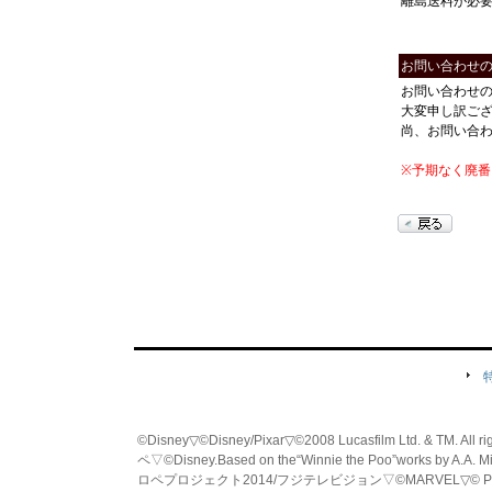
離島送料が必
お問い合わせ
お問い合わせ
大変申し訳ご
尚、お問い合
※予期なく廃
©Disney▽©Disney/Pixar▽©2008 Lucasfilm Ltd. & TM. All
ペ▽©Disney.Based on the“Winnie the Poo”works by A.A. M
ロペプロジェクト2014/フジテレビジョン▽©MARVEL▽© PRO