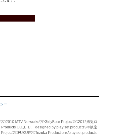
たします。
シー
tworks▽©2010 MTV Networks▽©GirlyBear Project▽©2012紙兎ロ
od Products CO.,LTD. designed by play set products▽©紙兎
Project▽©FUKUI/▽©Tezuka Productions/
play set products