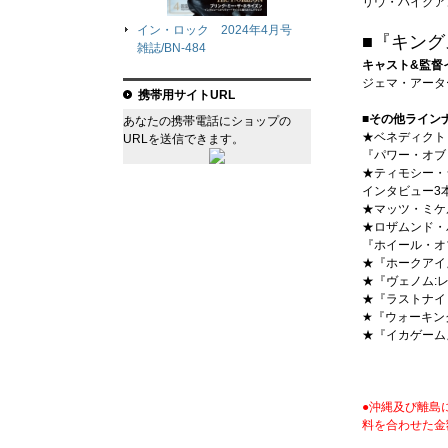
リウ・ハイクア
イン・ロック 2024年4月号
■『キング
雑誌/BN-484
キャスト&監督
ジェマ・アータ
携帯用サイトURL
■その他ライン
あなたの携帯電話にショップの
★ベネディクト
URLを送信できます。
『パワー・オブ
★ティモシー・
インタビュー3
★マッツ・ミケ
★ロザムンド・
『ホイール・オ
★『ホークアイ
★『ヴェノム:
★『ラストナイ
★『ウォーキン
★『イカゲーム
●沖縄及び離島
料を合わせた金