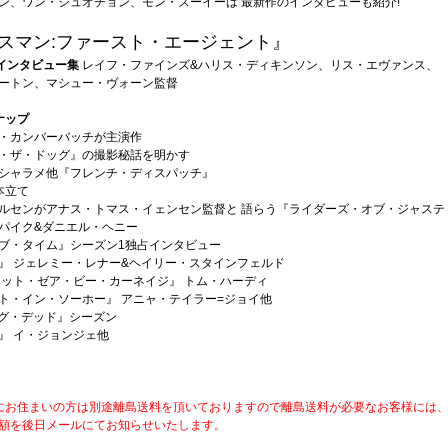
ン、ワン・ジュオチョン、モン・ズーイーは 最新作のインタビューも紹介!
スマン:ファースト・エージェント』
インタビュー集
レイフ・ファインズ&ハリス・ディキンソン、リス・エヴァンス、
ートン、マシュー・ヴォーン監督
ナップ
・カンバーバッチが主演作
・ザ・ドッグ』の撮影秘話を明かす
シャラメ他『フレンチ・ディスパッチ』
本立て
ルセンがアナス・トマス・イェンセン監督と 語らう『ライダーズ・オブ・ジャステ
パイク&ダニエル・ヘニー
ブ・タイム』シーズン1独占インタビュー
』 ジェレミー・レナー&ヘイリー・スタインフェルド
レット・ゼア・ビー・カーネイジ』 トム・ハーディ
ト・イン・ソーホー』 アニャ・テイラー=ジョイ他
グ・デッド』シーズン
』 イ・ジョンジェ他
にお住まいの方は別途離島送料を頂いておりますので離島送料が必要なお客様には
額を後日メールにてお知らせいたします。