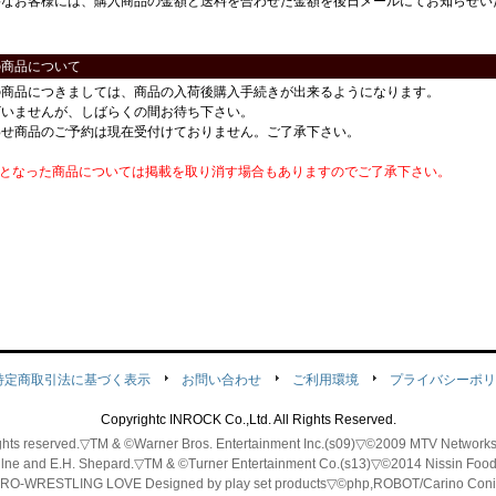
要なお客様には、購入商品の金額と送料を合わせた金額を後日メールにてお知らせい
の商品について
の商品につきましては、商品の入荷後購入手続きが出来るようになります。
ざいませんが、しばらくの間お待ち下さい。
わせ商品のご予約は現在受付けておりません。ご了承下さい。
番となった商品については掲載を取り消す場合もありますのでご了承下さい。
特定商取引法に基づく表示
お問い合わせ
ご利用環境
プライバシーポリ
Copyrightc INROCK Co.,Ltd. All Rights Reserved.
 rights reserved.▽TM & ©Warner Bros. Entertainment Inc.(s09)▽©2009 MTV Ne
ilne and E.H. Shepard.▽TM & ©Turner Entertainment Co.(s13)▽©2014 Nissin Fo
-WRESTLING LOVE
Designed by play set products
▽©php,ROBOT/Carino Coni 