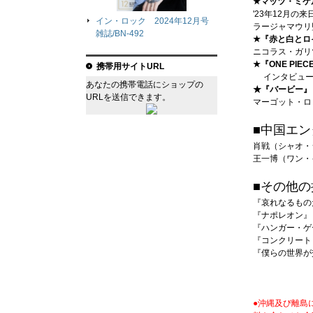
★マッツ・ミケ
'23年12月
イン・ロック 2024年12月号
ラージャマウリ監
雑誌/BN-492
★『赤と白とロ
ニコラス・ガリ
★『ONE PIEC
携帯用サイトURL
インタビュー、
あなたの携帯電話にショップの
★『バービー』
URLを送信できます。
マーゴット・ロ
■中国エン
肖戦（シャオ・
王一博（ワン・
■その他の
『哀れなるもの
『ナポレオン』
『ハンガー・ゲ
『コンクリート
『僕らの世界が
●沖縄及び離島