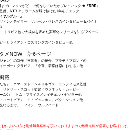
ルセン
の来日までにマッツがどこで何をしていたかプレイバック
★『RRR』
督、NTR Jr.、ラームが駆け抜けた1年をチェック！
イヤルブルー』
ツィンとテイラー・ザハール・ペレスのインタビュー＆バイオ
E』
トリビア他で大成功を収めた実写化シリーズを知る12ページ
ビーとライアン・ゴズリングのインタビュー他
タメNOW 計6ページ
ジャン）の新作『玉骨遥』の紹介、プラチナブロンドの
イーボー）グラビア、『今宵、若様は恋におちる』他
掲載
たち』 エマ・ストーン＆ヨルゴス・ランティモス監督
 リドリー・スコット監督／ヴァネッサ・カービー
ーム0』 トム・ブライス／レイチェル・ゼグラー他
・ユートピア』 イ・ビョンホン、パク・ソジュン他
交わるまで』 フィン・ウルフハード
にお住まいの方は別途離島送料を頂いておりますので離島送料が必要なお客様には