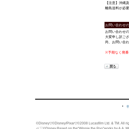
【注意】沖縄
離島送料が必
お問い合わせ
お問い合わせ
大変申し訳ご
尚、お問い合
※予期なく廃
©Disney▽©Disney/Pixar▽©2008 Lucasfilm Ltd. & TM. All
ペ▽©Disney.Based on the“Winnie the Poo”works by A.A. M