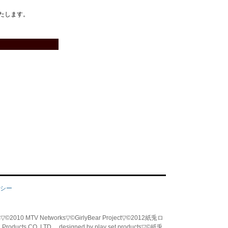
たします。
シー
tworks▽©2010 MTV Networks▽©GirlyBear Project▽©2012紙兎ロ
od Products CO.,LTD. designed by play set products▽©紙兎