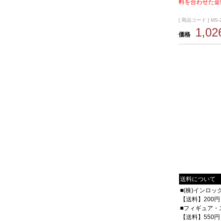
料を合わせた金
[ 商品コード ] MS-
1,0
価格
送料について
■(株)インロ
【送料】200円
■フィギュア・
【送料】550円