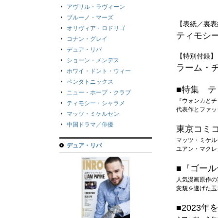
アヴリル・ラヴィーン
ブルーノ・マーズ
【表紙／裏表
オリヴィア・ロドリゴ
ティモシ
コナン・グレイ
デュア・リパ
【特別付録】
ショーン・メンデス
ラーム・チ
ホワイ・ドント・ウィー
ペンタトニックス
■特集 
ニュー・ホープ・クラブ
『ウォンカとチ
ティモシー・シャラメ
代表作とファッ
マッツ・ミケルセン
中国ドラマ／俳優
東京コミコ
マッツ・ミケル
デュア・リパ
ユアン・マクレ
■『ゴー
人気漫画原作の
変貌を遂げた玉
■2023