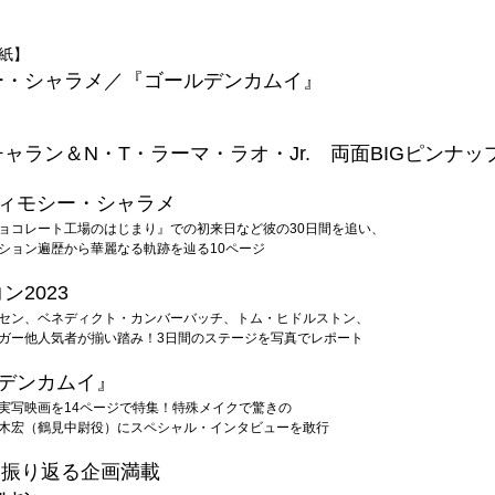
紙】
ー・シャラメ／『ゴールデンカムイ』
ャラン＆N・T・ラーマ・ラオ・Jr. 両面BIGピンナッ
ティモシー・シャラメ
ョコレート工場のはじまり』での初来日など彼の30日間を追い、
ション遍歴から華麗なる軌跡を辿る10ページ
ン2023
セン、ベネディクト・カンバーバッチ、トム・ヒドルストン、
ガー他人気者が揃い踏み！3日間のステージを写真でレポート
ルデンカムイ』
実写映画を14ページで特集！特殊メイクで驚きの
木宏（鶴見中尉役）にスペシャル・インタビューを敢行
年を振り返る企画満載