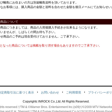
及び離島にお住まいの方は別途離島送料を頂いております。
要なお客様には、購入商品の金額と送料を合わせた金額を後日メールにてお知らせい
の商品について
の商品につきましては、商品の入荷後購入手続きが出来るようになります。
ざいませんが、しばらくの間お待ち下さい。
わせ商品のご予約は現在受付けておりません。ご了承下さい。
番となった商品については掲載を取り消す場合もありますのでご了承下さい。
特定商取引法に基づく表示
お問い合わせ
ご利用環境
プライバシーポリ
Copyrightc INROCK Co.,Ltd. All Rights Reserved.
 rights reserved.▽TM & ©Warner Bros. Entertainment Inc.(s09)▽©2009 MTV Ne
ilne and E.H. Shepard.▽TM & ©Turner Entertainment Co.(s13)▽©2014 Nissin Fo